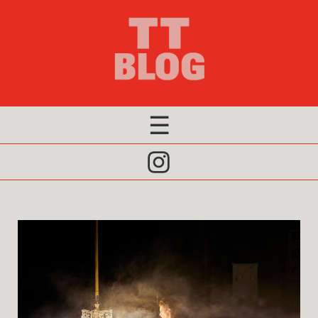
×
Editorial 2026
Redaktion 2026
Archiv
☰
Click
to
Open
Naviagtion