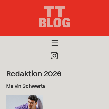
×
Editorial 2026
Redaktion 2026
Archiv
☰
Click
to
Open
Redaktion 2026
Naviagtion
Melvin Schwertel