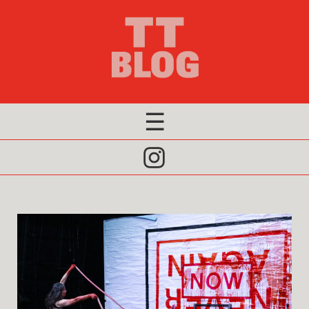
×
Editorial 2026
Redaktion 2026
Archiv
☰
Click
to
Open
Naviagtion