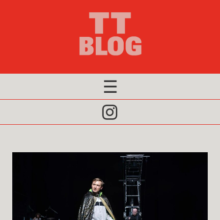
×
Editorial 2026
Redaktion 2026
Archiv
☰
Click
to
Open
Naviagtion