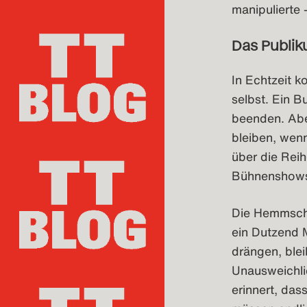
manipulierte
Das Publik
In Echtzeit k
selbst. Ein 
beenden. Abe
bleiben, wen
über die Reihe
Bühnenshows 
Die Hemmschw
ein Dutzend 
drängen, blei
Unausweichlic
erinnert, das