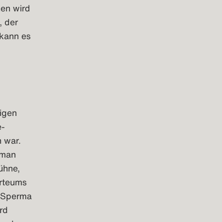
hen wird
, der
 kann es
igen
e-
 war.
 man
ühne,
arteums
e Sperma
ird