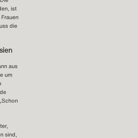
en, ist
n Frauen
uss die
sien
ann aus
te um
h
nde
 „Schon
ter,
n sind,