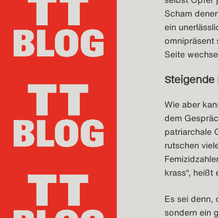
Scham denen 
ein unerlässl
omnipräsent s
Seite wechse
Steigende
Wie aber kan
dem Gespräch
patriarchale 
rutschen vie
Femizidzahle
krass“, heißt
Es sei denn, 
sondern ein 