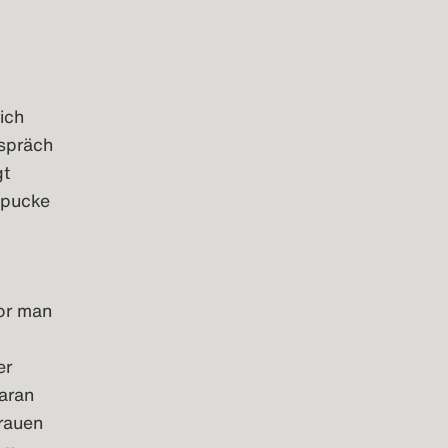
ich
espräch
gt
Spucke
or man
er
daran
Frauen