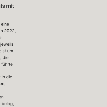
ts mit
 eine
on 2022,
el
jeweils
eist um
, die
 führte.
in die
en,
en
 belog,