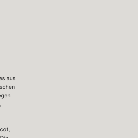
es aus
nschen
gegen
,
cot,
 Die