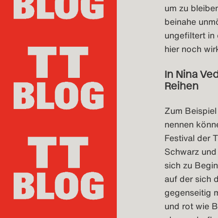
um zu bleibe
beinahe unmög
ungefiltert i
hier noch wi
In Nina Ved
Reihen
Zum Beispiel 
nennen könne
Festival der
Schwarz und z
sich zu Begin
auf der sich
gegenseitig 
und rot wie Bl