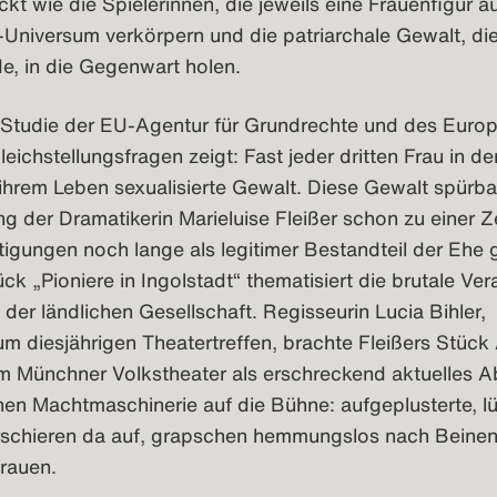
kt wie die Spielerinnen, die jeweils eine Frauenfigur 
Universum verkörpern und die patriarchale Gewalt, die
e, in die Gegenwart holen.
e Studie der EU-Agentur für Grundrechte und des Euro
Gleichstellungsfragen zeigt: Fast jeder dritten Frau in d
 ihrem Leben sexualisierte Gewalt. Diese Gewalt spürba
 der Dramatikerin Marieluise Fleißer schon zu einer Zei
igungen noch lange als legitimer Bestandteil der Ehe g
ück „Pioniere in Ingolstadt“ thematisiert die brutale Ve
 der ländlichen Gesellschaft. Regisseurin Lucia Bihler,
m diesjährigen Theatertreffen, brachte Fleißers Stück
m Münchner Volkstheater als erschreckend aktuelles A
en Machtmaschinerie auf die Bühne: aufgeplusterte, l
schieren da auf, grapschen hemmungslos nach Beine
rauen.