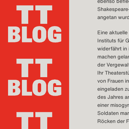
ebenso beflec
Shakespeare-
angetan wurd
Eine aktuell
Instituts für 
widerfährt in
machen gelang
der Vergewalt
Ihr Theaterst
von Frauen in
eingeladen zu
des Jahres a
einer misogyn
Soldaten mar
Röcken der F