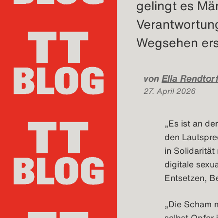
gelingt es Mä
Verantwortun
Wegsehen ers
von
Ella Rendtorf
27. April 2026
„Es ist an de
den Lautspre
in Solidaritä
digitale sexu
Entsetzen, Be
„Die Scham mu
selbst Opfer 