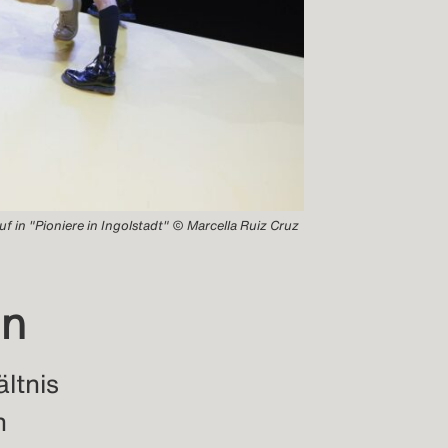
f in "Pioniere in Ingolstadt" © Marcella Ruiz Cruz
nn
ltnis
h