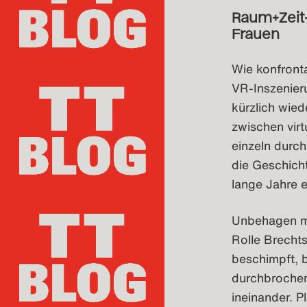
Raum+Zeit-
Frauen
Wie konfronta
VR-Inszenier
kürzlich wie
zwischen virt
einzeln durch
die Geschicht
lange Jahre e
Unbehagen mis
Rolle Brecht
beschimpft, b
durchbrochen,
ineinander. P