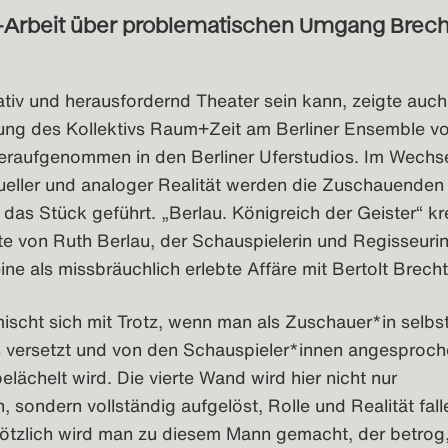
Arbeit über problematischen Umgang Brech
tiv und herausfordernd Theater sein kann, zeigte auch
ung des Kollektivs Raum+Zeit am Berliner Ensemble v
deraufgenommen in den Berliner Uferstudios. Im Wechs
ueller und analoger Realität werden die Zuschauenden 
 das Stück geführt. „Berlau. Königreich der Geister“ kr
e von Ruth Berlau, der Schauspielerin und Regisseurin
ine als missbräuchlich erlebte Affäre mit Bertolt Brecht
cht sich mit Trotz, wenn man als Zuschauer*in selbst 
s versetzt und von den Schauspieler*innen angesproch
elächelt wird. Die vierte Wand wird hier nicht nur
 sondern vollständig aufgelöst, Rolle und Realität fall
lötzlich wird man zu diesem Mann gemacht, der betrog,