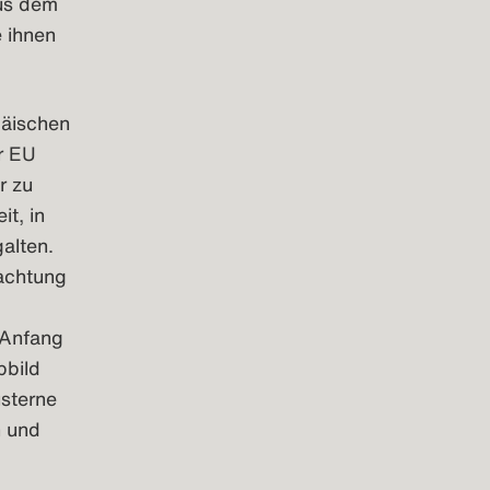
aus dem
 ihnen
päischen
er EU
r zu
t, in
alten.
rachtung
 Anfang
bbild
üsterne
n und