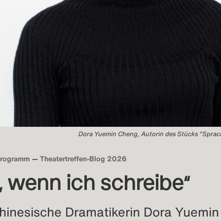
Dora Yuemin Cheng, Autorin des Stücks "Spra
rogramm
Theatertreffen-Blog 2026
e, wenn ich schreibe“
hinesische Dramatikerin Dora Yuemin