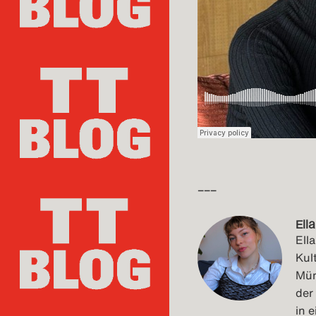
–––
Ell
Ell
Kul
Mün
der
in 