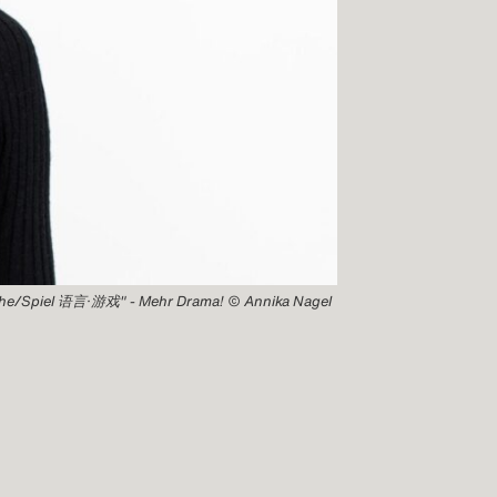
che/Spiel 语言·游戏" - Mehr Drama! © Annika Nagel