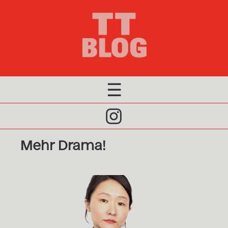
×
Editorial 2026
Redaktion 2026
Archiv
☰
Click
to
Mehr Drama!
Open
Naviagtion