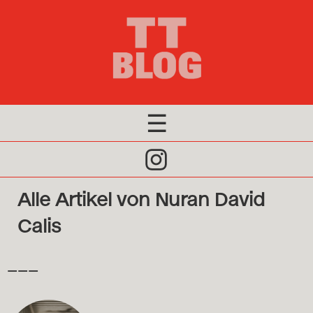
×
Editorial 2026
Redaktion 2026
Archiv
☰
Click
to
Alle Artikel von Nuran David
Open
Calis
Naviagtion
–––