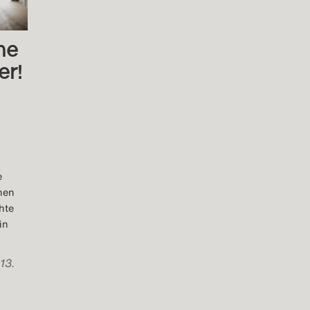
ne
er!
e
nen
hte
in
 13.