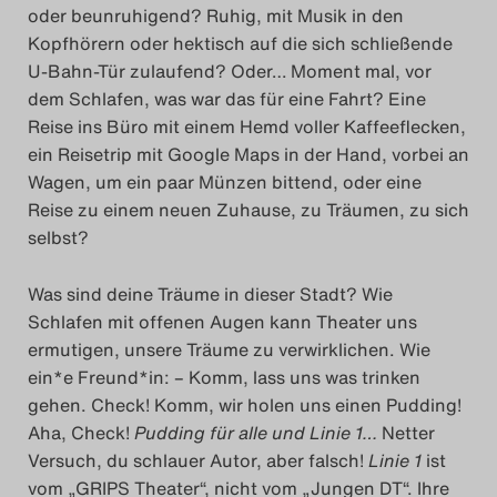
oder beunruhigend? Ruhig, mit Musik in den
Das Theatertreffen-Blog
Kopfhörern oder hektisch auf die sich schließende
2023
U-Bahn-Tür zulaufend? Oder… Moment mal, vor
dem Schlafen, was war das für eine Fahrt? Eine
Das Theatertreffen-Blog
Reise ins Büro mit einem Hemd voller Kaffeeflecken,
ein Reisetrip mit Google Maps in der Hand, vorbei an
2024
Wagen, um ein paar Münzen bittend, oder eine
Reise zu einem neuen Zuhause, zu Träumen, zu sich
Das Theatertreffen-Blog
selbst?
2025
Was sind deine Träume in dieser Stadt? Wie
Das Theatertreffen-Blog
Schlafen mit offenen Augen kann Theater uns
ermutigen, unsere Träume zu verwirklichen. Wie
Archiv
ein*e Freund*in: – Komm, lass uns was trinken
gehen. Check! Komm, wir holen uns einen Pudding!
Impressum
Aha, Check!
Pudding für alle und Linie 1…
Netter
Versuch, du schlauer Autor, aber falsch!
Linie 1
ist
Nutzungsbedingungen
vom „GRIPS Theater“, nicht vom „Jungen DT“. Ihre