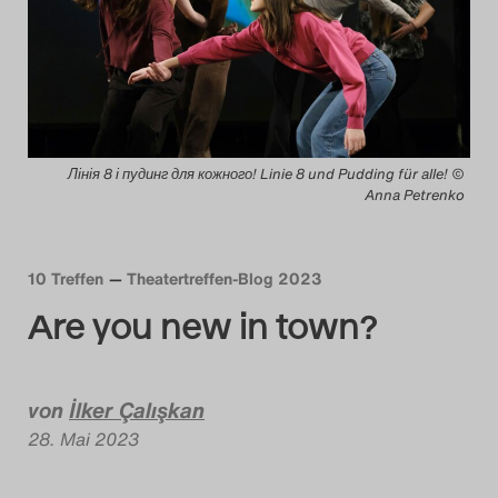
Das Theatertreffen-Blog
2014
Das Theatertreffen-Blog
Лінія 8 і пудинг для кожного! Linie 8 und Pudding für alle! ©
2015
Anna Petrenko
Das Theatertreffen-Blog
2016
10 Treffen
Theatertreffen-Blog 2023
Are you new in town?
Das Theatertreffen-Blog
2017
von
İlker Çalışkan
Das Theatertreffen-Blog
28. Mai 2023
2018