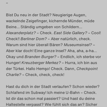
–
Das Theatertreffen-Blog
Bist Du neu in der Stadt? Neugierige Augen,
2018 Alumni
wackelnde Zeigefinger, kichernde Münder, müde
Beine… Ständig umgeben von Schildern…
Das Theatertreffen-Blog
Alexanderplatz?
– Check.
East Side Gallery?
– Cool!
2019
Check!!
Berliner Dom?
– Aber natürlich, check.
Warum sind hier überall Bären?
Museumsinsel?
–
Das Theatertreffen-Blog
Aber klar doch! Eine ganze Insel? Aha, aha, a-ha…
Okay und
Branden Burger?
– Endlich, ich sterbe vor
2020
Hunger!
Kreuzberger Merkez?
– Hurra, ich bin aus
der Türkei. Hallo Hemşo! Check. Dann,
Checkpoint
Das Theatertreffen-Blog
Charlie?
– Check, check, check!
2021
Hast du dich in der Stadt verlaufen? Schon wieder?
Das Theatertreffen-Blog
Schlafend im Subway! Ich meine U-Bahn – Check.
Ist dir das schon mal passiert? Und hast du deine
2022
Haltestelle verpasst? Wie fühlt sich das an? Sicher