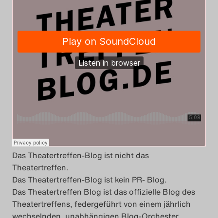
Das Theatertreffen-Blog
2018 Alumni
Das Theatertreffen-Blog
2019
Das Theatertreffen-Blog
2020
Das Theatertreffen-Blog
Das Theatertreffen-Blog ist nicht das
2021
Theatertreffen.
Das Theatertreffen-Blog ist kein PR- Blog.
Das Theatertreffen-Blog
Das Theatertreffen Blog ist das offizielle Blog des
2022
Theatertreffens, federgeführt von einem jährlich
wechselnden, unabhängigen Blog-Orchester.