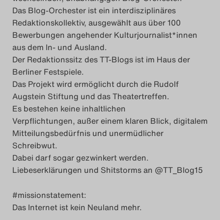
Das Blog-Orchester ist ein interdisziplinäres
Das Theatertreffen-Blog
Redaktionskollektiv, ausgewählt aus über 100
2023
Bewerbungen angehender Kulturjournalist*innen
aus dem In- und Ausland.
Das Theatertreffen-Blog
Der Redaktionssitz des TT-Blogs ist im Haus der
Berliner Festspiele.
2024
Das Projekt wird ermöglicht durch die Rudolf
Augstein Stiftung und das Theatertreffen.
Das Theatertreffen-Blog
Es bestehen keine inhaltlichen
2025
Verpflichtungen, außer einem klaren Blick, digitalem
Mitteilungsbedürfnis und unermüdlicher
Das Theatertreffen-Blog
Schreibwut.
Dabei darf sogar gezwinkert werden.
Archiv
Liebeserklärungen und Shitstorms an @TT_Blog15
Impressum
#missionstatement:
Das Internet ist kein Neuland mehr.
Nutzungsbedingungen