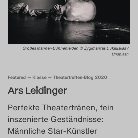
Das Theatertreffen-Blog
2014
Das Theatertreffen-Blog
Großes Männer-Bühnenleiden © Žygimantas Dukauskas /
2015
Unsplash
Das Theatertreffen-Blog
2016
Featured
Klasse
Theatertreffen-Blog 2020
Ars Leidinger
Das Theatertreffen-Blog
2017
Perfekte Theatertränen, fein
inszenierte Geständnisse:
Das Theatertreffen-Blog
Männliche Star-Künstler
2018