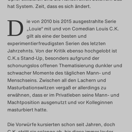
hat System. Zeit, dass es sich ändert.
Das Theatertreffen-Blog
2023
D
ie von 2010 bis 2015 ausgestrahlte Serie
„Louie“ mit und von Comedian Louis C.K.
Das Theatertreffen-Blog
gilt als eine der besten und
2024
experimentierfreudigsten Serien des letzten
Jahrzehnts. Von der Kritik ebenso hochgelobt ist
C.K.s Stand-Up, besonders aufgrund der
Das Theatertreffen-Blog
schonungslos offenen Thematisierung dunkler und
2025
schwacher Momente des täglichen Mann- und
Menschseins. Zwischen all den Lachern und
Das Theatertreffen-Blog
Masturbationswitzen vergaß er allerdings zu
erwähnen, dass er im Privatleben seine Mann- und
Archiv
Machtposition ausgenutzt und vor Kolleginnen
masturbiert hatte.
Impressum
Die Vorwürfe kursierten schon seit Jahren, doch
Nutzungsbedingungen
C.K. stritt sie solange ab, bis diese immer lauter