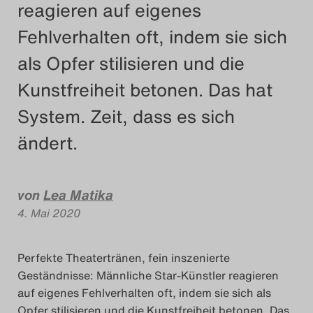
reagieren auf eigenes
Das Theatertreffen-Blog
Fehlverhalten oft, indem sie sich
2018 Alumni
als Opfer stilisieren und die
Das Theatertreffen-Blog
Kunstfreiheit betonen. Das hat
2019
System. Zeit, dass es sich
ändert.
Das Theatertreffen-Blog
2020
von
Lea Matika
Das Theatertreffen-Blog
4. Mai 2020
2021
Perfekte Theatertränen, fein inszenierte
Das Theatertreffen-Blog
Geständnisse: Männliche Star-Künstler reagieren
2022
auf eigenes Fehlverhalten oft, indem sie sich als
Opfer stilisieren und die Kunstfreiheit betonen. Das