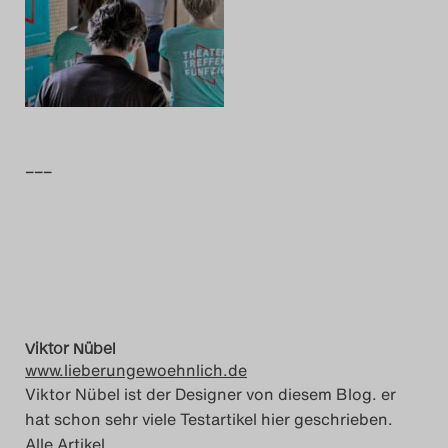
Das Theatertreffen-Blog
2014
Das Theatertreffen-Blog
2015
–––
Das Theatertreffen-Blog
2016
Das Theatertreffen-Blog
2017
Viktor Nübel
www.lieberungewoehnlich.de
Das Theatertreffen-Blog
Viktor Nübel ist der Designer von diesem Blog. er
hat schon sehr viele Testartikel hier geschrieben.
2018
Alle Artikel