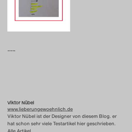
Das Theatertreffen-Blog
2014
Das Theatertreffen-Blog
2015
–––
Das Theatertreffen-Blog
2016
Das Theatertreffen-Blog
2017
Viktor Nübel
www.lieberungewoehnlich.de
Das Theatertreffen-Blog
Viktor Nübel ist der Designer von diesem Blog. er
hat schon sehr viele Testartikel hier geschrieben.
2018
Alle Artikel