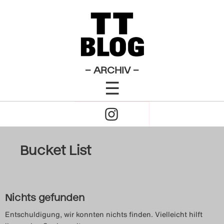
×
Das Theatertreffen-Blog
2009
Das Theatertreffen-Blog
– ARCHIV –
☰
2010
Click
Das Theatertreffen-Blog
to
2011
Open
Bucket List
Das Theatertreffen-Blog
Naviagtion
2012
Nichts gefunden
Das Theatertreffen-Blog
Entschuldigung, wir konnten nichts finden. Vielleicht hilft
2013