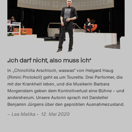
Das Theatertreffen-Blog
2014
Das Theatertreffen-Blog
2015
„Ich darf nicht, also muss ich“
Das Theatertreffen-Blog
In „Chinchilla Arschloch, waswas“ von Helgard Haug
2016
(Rimini Protokoll) geht es um Tourette. Drei Performer, die
mit der Krankheit leben, und die Musikerin Barbara
Das Theatertreffen-Blog
Morgenstern geben dem Kontrollverlust eine Bühne – und
andersherum. Unsere Autorin sprach mit Darsteller
2017
Benjamin Jürgens über den geprobten Ausnahmezustand.
–
Lea Matika
• 12. Mai 2020
Das Theatertreffen-Blog
2018