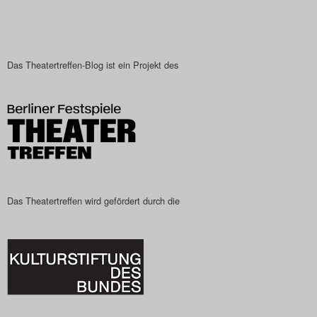
Das Theatertreffen-Blog
2023
Das Theatertreffen-Blog ist ein Projekt des
Das Theatertreffen-Blog
2024
Das Theatertreffen-Blog
2025
Das Theatertreffen-Blog
Das Theatertreffen wird gefördert durch die
Archiv
Impressum
Nutzungsbedingungen