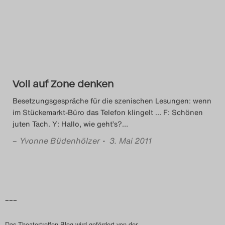
Das Theatertreffen-Blog
2014
Das Theatertreffen-Blog
2015
Voll auf Zone denken
Besetzungsgespräche für die szenischen Lesungen: wenn
Das Theatertreffen-Blog
im Stückemarkt-Büro das Telefon klingelt … F: Schönen
juten Tach. Y: Hallo, wie geht’s?
…
2016
–
Yvonne Büdenhölzer
• 3. Mai 2011
Das Theatertreffen-Blog
2017
Das Theatertreffen-Blog
–––
2018
Das Theatertreffen-Blog wird gefördert von der