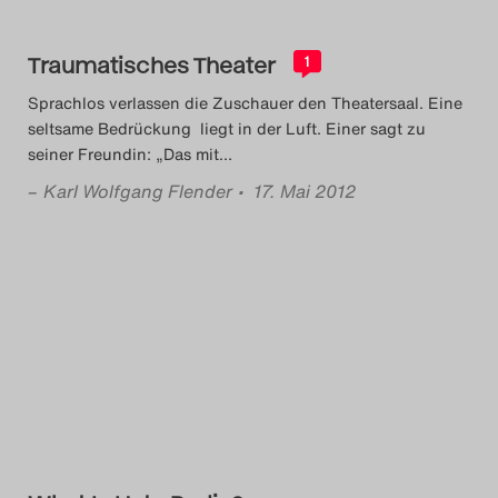
Das Theatertreffen-Blog
2023
Traumatisches Theater
1
Sprachlos verlassen die Zuschauer den Theatersaal. Eine
Das Theatertreffen-Blog
seltsame Bedrückung liegt in der Luft. Einer sagt zu
seiner Freundin: „Das mit
…
2024
–
Karl Wolfgang Flender
• 17. Mai 2012
Das Theatertreffen-Blog
2025
Das Theatertreffen-Blog
Archiv
Impressum
Nutzungsbedingungen