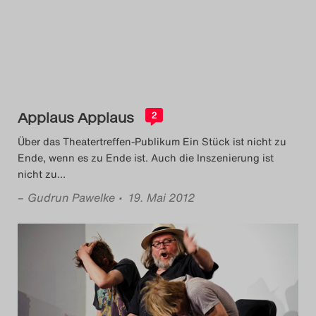
Das Theatertreffen-Blog
2014
Das Theatertreffen-Blog
2015
Applaus Applaus
2
Über das Theatertreffen-Publikum Ein Stück ist nicht zu
Das Theatertreffen-Blog
Ende, wenn es zu Ende ist. Auch die Inszenierung ist
nicht zu
…
2016
–
Gudrun Pawelke
• 19. Mai 2012
Das Theatertreffen-Blog
2017
Das Theatertreffen-Blog
2018