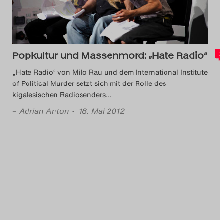
Das Theatertreffen-Blog
2018 Alumni
Popkultur und Massenmord: „Hate Radio“
Das Theatertreffen-Blog
„Hate Radio“ von Milo Rau und dem International Institute
2019
of Political Murder setzt sich mit der Rolle des
kigalesischen Radiosenders
…
Das Theatertreffen-Blog
–
Adrian Anton
• 18. Mai 2012
2020
Das Theatertreffen-Blog
2021
Das Theatertreffen-Blog
2022