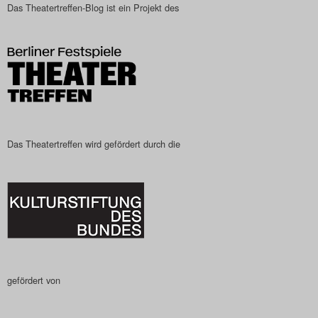
Das Theatertreffen-Blog ist ein Projekt des
Das Theatertreffen-Blog
2023
Das Theatertreffen-Blog
2024
Das Theatertreffen-Blog
Das Theatertreffen wird gefördert durch die
2025
Das Theatertreffen-Blog
Archiv
Impressum
gefördert von
Nutzungsbedingungen