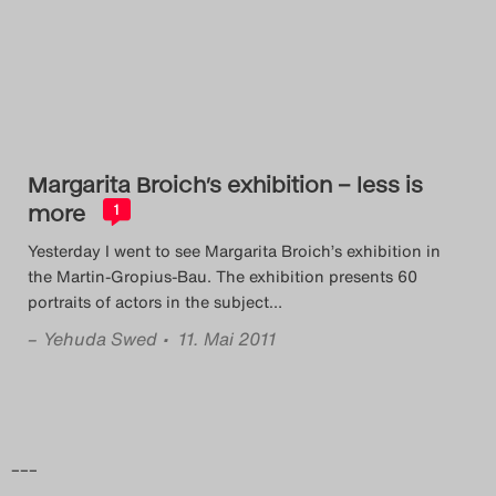
Das Theatertreffen-Blog
2014
Das Theatertreffen-Blog
2015
Margarita Broich’s exhibition – less is
more
1
Das Theatertreffen-Blog
Yesterday I went to see Margarita Broich’s exhibition in
2016
the Martin-Gropius-Bau. The exhibition presents 60
portraits of actors in the subject
…
Das Theatertreffen-Blog
–
Yehuda Swed
• 11. Mai 2011
2017
Das Theatertreffen-Blog
–––
2018