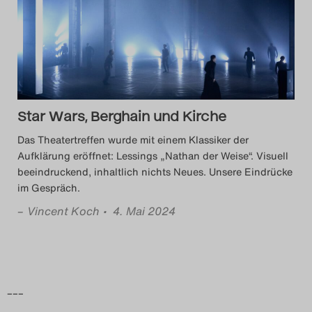
Das Theatertreffen-Blog
2014
Das Theatertreffen-Blog
2015
Star Wars, Berghain und Kirche
Das Theatertreffen wurde mit einem Klassiker der
Das Theatertreffen-Blog
Aufklärung eröffnet: Lessings „Nathan der Weise“. Visuell
beeindruckend, inhaltlich nichts Neues. Unsere Eindrücke
2016
im Gespräch.
Das Theatertreffen-Blog
–
Vincent Koch
• 4. Mai 2024
2017
Das Theatertreffen-Blog
–––
2018