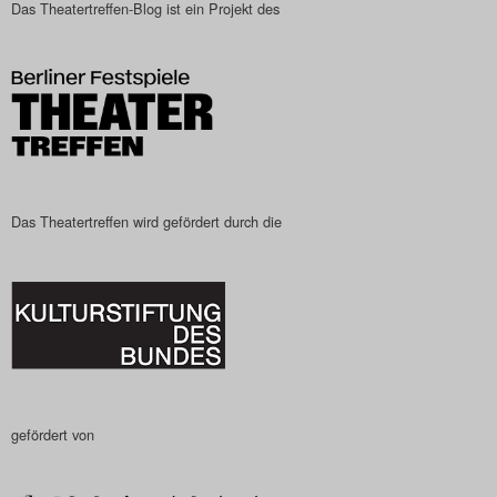
Das Theatertreffen-Blog ist ein Projekt des
Das Theatertreffen-Blog
2023
Das Theatertreffen-Blog
2024
Das Theatertreffen-Blog
Das Theatertreffen wird gefördert durch die
2025
Das Theatertreffen-Blog
Archiv
Impressum
gefördert von
Nutzungsbedingungen