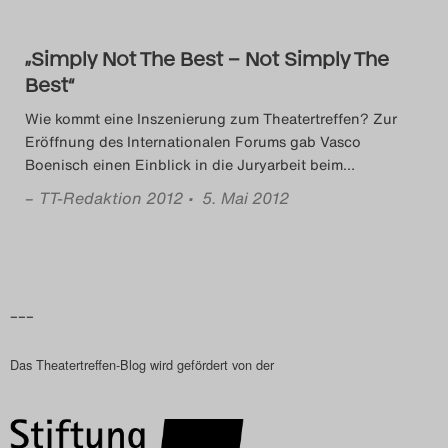
Das Theatertreffen-Blog
2023
„Simply Not The Best – Not Simply The
Best“
Das Theatertreffen-Blog
Wie kommt eine Inszenierung zum Theatertreffen? Zur
Eröffnung des Internationalen Forums gab Vasco
2024
Boenisch einen Einblick in die Juryarbeit beim
…
Das Theatertreffen-Blog
–
TT-Redaktion 2012
• 5. Mai 2012
2025
Das Theatertreffen-Blog
–––
Archiv
Das Theatertreffen-Blog wird gefördert von der
Impressum
Nutzungsbedingungen