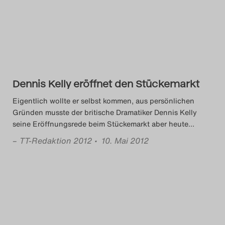
Das Theatertreffen-Blog
2014
Das Theatertreffen-Blog
2015
Dennis Kelly eröffnet den Stückemarkt
Eigentlich wollte er selbst kommen, aus persönlichen
Das Theatertreffen-Blog
Gründen musste der britische Dramatiker Dennis Kelly
seine Eröffnungsrede beim Stückemarkt aber heute
…
2016
–
TT-Redaktion 2012
• 10. Mai 2012
Das Theatertreffen-Blog
2017
Das Theatertreffen-Blog
2018