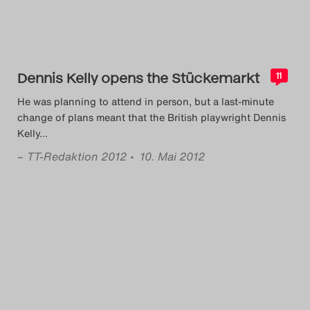
Das Theatertreffen-Blog
2018 Alumni
Dennis Kelly opens the Stückemarkt
11
Das Theatertreffen-Blog
He was planning to attend in person, but a last-minute
2019
change of plans meant that the British playwright Dennis
Kelly
…
Das Theatertreffen-Blog
–
TT-Redaktion 2012
• 10. Mai 2012
2020
Das Theatertreffen-Blog
2021
Das Theatertreffen-Blog
2022