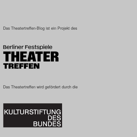
Das Theatertreffen-Blog
2023
Das Theatertreffen-Blog ist ein Projekt des
Das Theatertreffen-Blog
2024
Das Theatertreffen-Blog
2025
Das Theatertreffen-Blog
Das Theatertreffen wird gefördert durch die
Archiv
Impressum
Nutzungsbedingungen