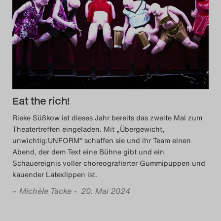
Das Theatertreffen-Blog
2014
Das Theatertreffen-Blog
2015
Eat the rich!
Das Theatertreffen-Blog
Rieke Süßkow ist dieses Jahr bereits das zweite Mal zum
2016
Theatertreffen eingeladen. Mit „Übergewicht,
unwichtig:UNFORM“ schaffen sie und ihr Team einen
Das Theatertreffen-Blog
Abend, der dem Text eine Bühne gibt und ein
Schauereignis voller choreografierter Gummipuppen und
2017
kauender Latexlippen ist.
–
Michèle Tacke
• 20. Mai 2024
Das Theatertreffen-Blog
2018