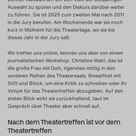
Das Theatertreffen-Blog
Auswahl zu spüren und den Diskurs darüber weiter
zu führen. Sie ist 2025 zum zweiten Mal nach 2011
2023
in die Jury berufen. Am Wochenende war sie noch
kurz in Mülheim für die Theatertage, wo sie bis
Das Theatertreffen-Blog
dieses Jahr in der Jury saß.
2024
Wir treffen uns online, kennen uns aber von einem
Das Theatertreffen-Blog
journalistischen Workshop. Christine Wahl, das ist
die große Frau mit Dutt, irgendwo mittig in den
2025
vorderen Reihen des Theatersaals. Bewaffnet mit
Stift und Block, um eine Kritik zu schreiben oder ihr
Das Theatertreffen-Blog
Votum für das Theatertreffen abzugeben. Auf den
Archiv
ersten Blick wirkt sie zurückhaltend, taut im
Gespräch über Theater aber schnell auf.
Impressum
Nach dem Theatertreffen ist vor dem
Nutzungsbedingungen
Theatertreffen