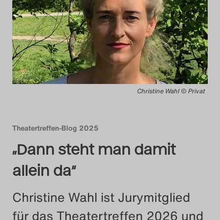
Das Theatertreffen-Blog
2014
Das Theatertreffen-Blog
2015
Christine Wahl © Privat
Das Theatertreffen-Blog
2016
Theatertreffen-Blog 2025
„Dann steht man damit
Das Theatertreffen-Blog
2017
allein da“
Das Theatertreffen-Blog
Christine Wahl ist Jurymitglied
2018
für das Theatertreffen 2026 und