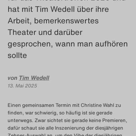
hat mit Tim Wedell über ihre
Das Theatertreffen-Blog
Arbeit, bemerkenswertes
2018 Alumni
Theater und darüber
Das Theatertreffen-Blog
gesprochen, wann man aufhören
2019
sollte
Das Theatertreffen-Blog
2020
von
Tim Wedell
13. Mai 2025
Das Theatertreffen-Blog
2021
Einen gemeinsamen Termin mit Christine Wahl zu
finden, war schwierig, so häufig ist sie gerade
Das Theatertreffen-Blog
unterwegs. Zwar sichtet sie gerade keine Premieren,
2022
dafür schaut sie alle Inszenierung der diesjährigen
Zehner-Auswahl an, um den Vibe der diesjährigen