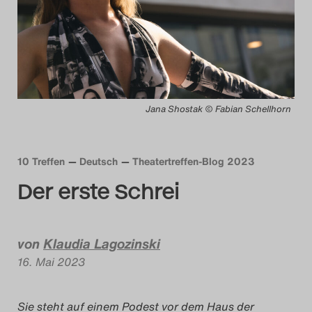
Das Theatertreffen-Blog
2014
Das Theatertreffen-Blog
Jana Shostak © Fabian Schellhorn
2015
Das Theatertreffen-Blog
10 Treffen
Deutsch
Theatertreffen-Blog 2023
2016
Der erste Schrei
Das Theatertreffen-Blog
2017
von
Klaudia Lagozinski
16. Mai 2023
Das Theatertreffen-Blog
2018
Sie steht auf einem Podest vor dem Haus der