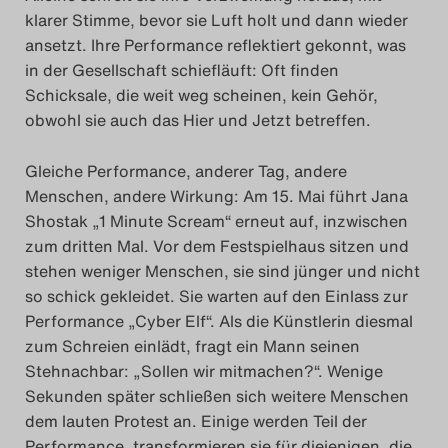
klarer Stimme, bevor sie Luft holt und dann wieder
Das Theatertreffen-Blog
ansetzt. Ihre Performance reflektiert gekonnt, was
2023
in der Gesellschaft schiefläuft: Oft finden
Schicksale, die weit weg scheinen, kein Gehör,
Das Theatertreffen-Blog
obwohl sie auch das Hier und Jetzt betreffen.
2024
Gleiche Performance, anderer Tag, andere
Menschen, andere Wirkung: Am 15. Mai führt Jana
Das Theatertreffen-Blog
Shostak „1 Minute Scream“ erneut auf, inzwischen
2025
zum dritten Mal. Vor dem Festspielhaus sitzen und
stehen weniger Menschen, sie sind jünger und nicht
Das Theatertreffen-Blog
so schick gekleidet. Sie warten auf den Einlass zur
Performance „Cyber Elf“. Als die Künstlerin diesmal
Archiv
zum Schreien einlädt, fragt ein Mann seinen
Stehnachbar: „Sollen wir mitmachen?“. Wenige
Impressum
Sekunden später schließen sich weitere Menschen
dem lauten Protest an. Einige werden Teil der
Nutzungsbedingungen
Performance, transformieren sie für diejenigen, die