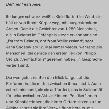
Berliner Festspiele.
Das Theatertreffen-Blog
2018 Alumni
Ihr langes schwarz-weißes Kleid flattert im Wind, sie
hält es von ihrem Körper weg, mit ausgestreckten
Armen. Damit die Gesichter von 1.280 Menschen,
Das Theatertreffen-Blog
die in Belarus im Gefängnis sitzen erkennbar sind.
2019
„I’m from Belarus, not from Weißrussland“, sagt
Jana Shostak am 12. Mai immer wieder, während die
Das Theatertreffen-Blog
Menschen, die gerade den ersten Teil von Philipp
2020
Stölzls „Vermächtnis“ gesehen haben, in Gespräche
vertieft sind.
Das Theatertreffen-Blog
Die wenigsten richten den Blick lange auf die
2021
Performerin, die mitten zwischen ihnen steht. Auch
schreit niemand, als sie auffordert, das in Solidarität
Das Theatertreffen-Blog
für belarussischen Aktivist*innen, Politiker*innen
2022
und Künstler*innen, die hinter Gittern sitzen zu tun.
Alleine schreit sie ihre Verzweiflung heraus, mit