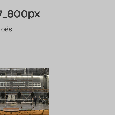
7_800px
Loës