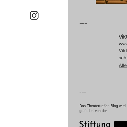
–––
Vik
www
Vik
sehr
Alle
–––
Das Theatertreffen-Blog wird
gefördert von der