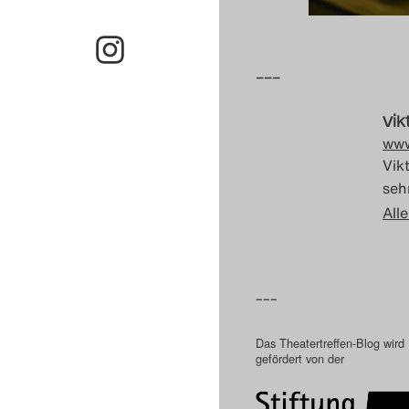
–––
Vik
www
Vik
sehr
Alle
–––
Das Theatertreffen-Blog wird
gefördert von der