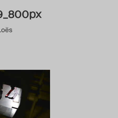
9_800px
Loës