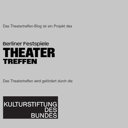
Das Theatertreffen-Blog
2023
Das Theatertreffen-Blog ist ein Projekt des
Das Theatertreffen-Blog
2024
Das Theatertreffen-Blog
2025
Das Theatertreffen wird gefördert durch die
Das Theatertreffen-Blog
Archiv
Impressum
Nutzungsbedingungen