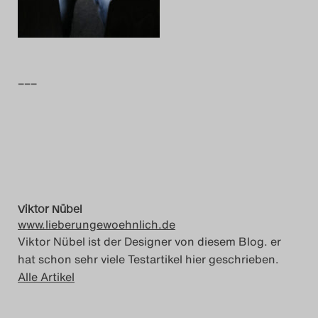
Das Theatertreffen-Blog
2014
–––
Das Theatertreffen-Blog
2015
Das Theatertreffen-Blog
2016
Viktor Nübel
Das Theatertreffen-Blog
www.lieberungewoehnlich.de
2017
Viktor Nübel ist der Designer von diesem Blog. er
hat schon sehr viele Testartikel hier geschrieben.
Das Theatertreffen-Blog
Alle Artikel
2018