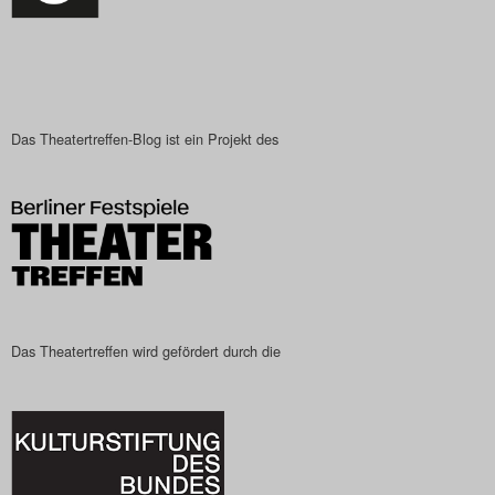
Das Theatertreffen-Blog
2023
Das Theatertreffen-Blog
Das Theatertreffen-Blog ist ein Projekt des
2024
Das Theatertreffen-Blog
2025
Das Theatertreffen-Blog
Das Theatertreffen wird gefördert durch die
Archiv
Impressum
Nutzungsbedingungen