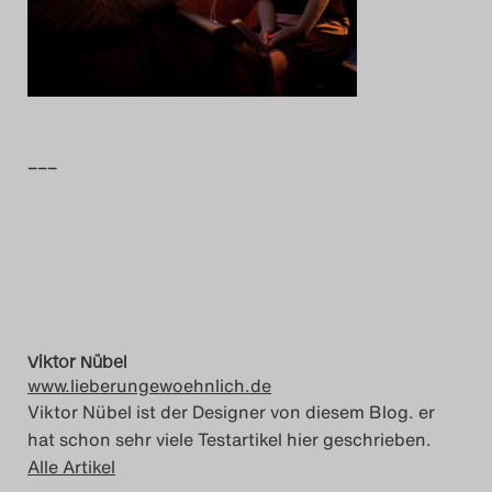
Das Theatertreffen-Blog
2014
Das Theatertreffen-Blog
–––
2015
Das Theatertreffen-Blog
2016
Das Theatertreffen-Blog
Viktor Nübel
2017
www.lieberungewoehnlich.de
Viktor Nübel ist der Designer von diesem Blog. er
Das Theatertreffen-Blog
hat schon sehr viele Testartikel hier geschrieben.
Alle Artikel
2018