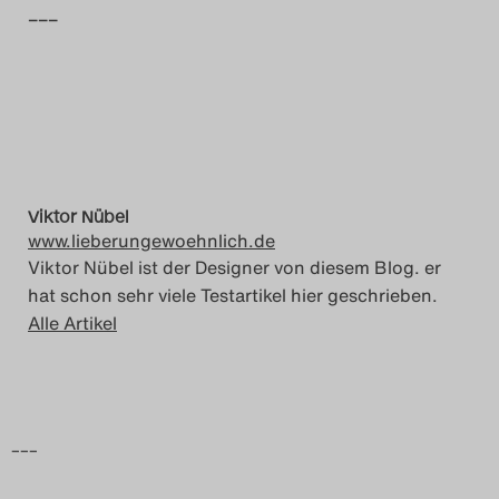
–––
Das Theatertreffen-Blog
2014
Das Theatertreffen-Blog
2015
Viktor Nübel
Das Theatertreffen-Blog
www.lieberungewoehnlich.de
Viktor Nübel ist der Designer von diesem Blog. er
2016
hat schon sehr viele Testartikel hier geschrieben.
Alle Artikel
Das Theatertreffen-Blog
2017
Das Theatertreffen-Blog
–––
2018