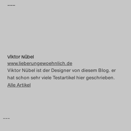
–––
Das Theatertreffen-Blog
2014
Das Theatertreffen-Blog
2015
Viktor Nübel
Das Theatertreffen-Blog
www.lieberungewoehnlich.de
Viktor Nübel ist der Designer von diesem Blog. er
2016
hat schon sehr viele Testartikel hier geschrieben.
Alle Artikel
Das Theatertreffen-Blog
2017
Das Theatertreffen-Blog
–––
2018