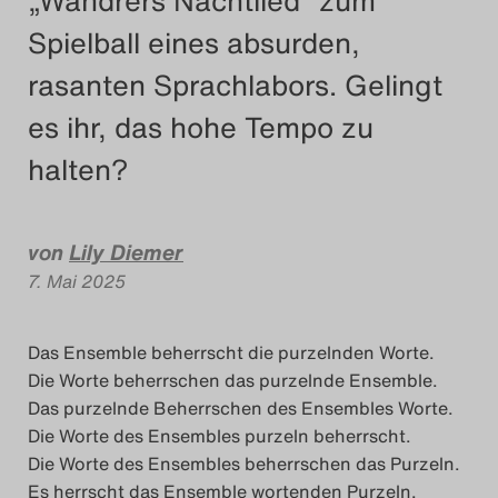
„Wandrers Nachtlied“ zum
Das Theatertreffen-Blog
Spielball eines absurden,
2018 Alumni
rasanten Sprachlabors. Gelingt
es ihr, das hohe Tempo zu
Das Theatertreffen-Blog
halten?
2019
Das Theatertreffen-Blog
von
Lily Diemer
2020
7. Mai 2025
Das Theatertreffen-Blog
Das Ensemble beherrscht die purzelnden Worte.
2021
Die Worte beherrschen das purzelnde Ensemble.
Das purzelnde Beherrschen des Ensembles Worte.
Das Theatertreffen-Blog
Die Worte des Ensembles purzeln beherrscht.
Die Worte des Ensembles beherrschen das Purzeln.
2022
Es herrscht das Ensemble wortenden Purzeln.