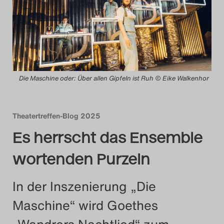
Das Theatertreffen-Blog
2014
Das Theatertreffen-Blog
Die Maschine oder: Über allen Gipfeln ist Ruh © Eike Walkenhor
2015
Das Theatertreffen-Blog
Theatertreffen-Blog 2025
2016
Es herrscht das Ensemble
Das Theatertreffen-Blog
wortenden Purzeln
2017
In der Inszenierung „Die
Das Theatertreffen-Blog
Maschine“ wird Goethes
2018