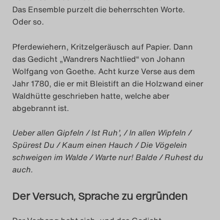
Das Ensemble purzelt die beherrschten Worte.
Das Theatertreffen-Blog
Oder so.
2023
Pferdewiehern, Kritzelgeräusch auf Papier. Dann
Das Theatertreffen-Blog
das Gedicht „Wandrers Nachtlied“ von Johann
Wolfgang von Goethe. Acht kurze Verse aus dem
2024
Jahr 1780, die er mit Bleistift an die Holzwand einer
Waldhütte geschrieben hatte, welche aber
Das Theatertreffen-Blog
abgebrannt ist.
2025
Ueber allen Gipfeln / Ist Ruh’, / In allen Wipfeln /
Das Theatertreffen-Blog
Spürest Du / Kaum einen Hauch / Die Vögelein
schweigen im Walde / Warte nur! Balde / Ruhest du
Archiv
auch.
Impressum
Der Versuch, Sprache zu ergründen
Nutzungsbedingungen