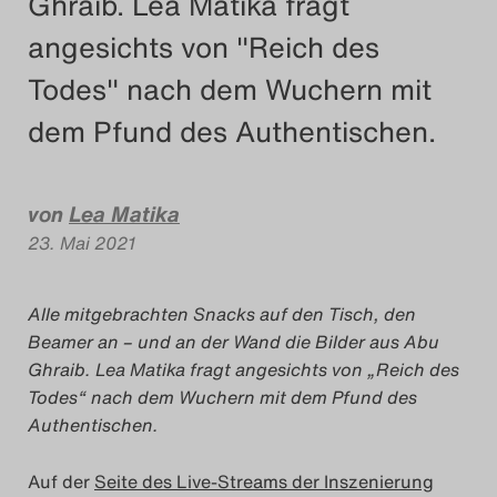
Ghraib. Lea Matika fragt
Das Theatertreffen-Blog
angesichts von "Reich des
2018 Alumni
Todes" nach dem Wuchern mit
dem Pfund des Authentischen.
Das Theatertreffen-Blog
2019
von
Lea Matika
Das Theatertreffen-Blog
23. Mai 2021
2020
Alle mitgebrachten Snacks auf den Tisch, den
Das Theatertreffen-Blog
Beamer an – und an der Wand die Bilder aus Abu
2021
Ghraib. Lea Matika fragt angesichts von „Reich des
Todes“ nach dem Wuchern mit dem Pfund des
Das Theatertreffen-Blog
Authentischen.
2022
Auf der
Seite des Live-Streams der Inszenierung