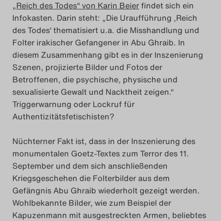
„Reich des Todes“ von Karin Beier
findet sich ein
Das Theatertreffen-Blog
Infokasten. Darin steht: „Die Uraufführung ‚Reich
2023
des Todes‘ thematisiert u.a. die Misshandlung und
Folter irakischer Gefangener in Abu Ghraib. In
Das Theatertreffen-Blog
diesem Zusammenhang gibt es in der Inszenierung
Szenen, projizierte Bilder und Fotos der
2024
Betroffenen, die psychische, physische und
sexualisierte Gewalt und Nacktheit zeigen.“
Das Theatertreffen-Blog
Triggerwarnung oder Lockruf für
2025
Authentizitätsfetischisten?
Das Theatertreffen-Blog
Nüchterner Fakt ist, dass in der Inszenierung des
monumentalen Goetz-Textes zum Terror des 11.
Archiv
September und dem sich anschließenden
Kriegsgeschehen die Folterbilder aus dem
Impressum
Gefängnis Abu Ghraib wiederholt gezeigt werden.
Wohlbekannte Bilder, wie zum Beispiel der
Nutzungsbedingungen
Kapuzenmann mit ausgestreckten Armen, beliebtes