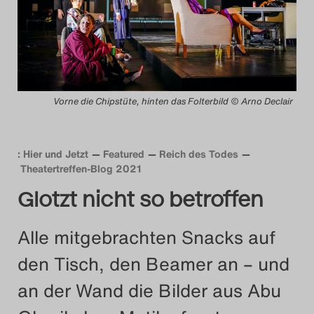
Das Theatertreffen-Blog
2014
Das Theatertreffen-Blog
Vorne die Chipstüte, hinten das Folterbild © Arno Declair
2015
Das Theatertreffen-Blog
: Hier und Jetzt
Featured
Reich des Todes
Theatertreffen-Blog 2021
2016
Glotzt nicht so betroffen
Das Theatertreffen-Blog
Alle mitgebrachten Snacks auf
2017
den Tisch, den Beamer an – und
Das Theatertreffen-Blog
an der Wand die Bilder aus Abu
2018