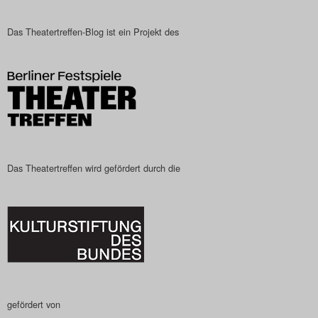
Das Theatertreffen-Blog
Das Theatertreffen-Blog ist ein Projekt des
2023
Das Theatertreffen-Blog
2024
Das Theatertreffen-Blog
2025
Das Theatertreffen wird gefördert durch die
Das Theatertreffen-Blog
Archiv
Impressum
Nutzungsbedingungen
gefördert von