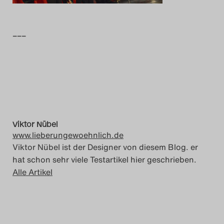
Das Theatertreffen-Blog
–––
2014
Das Theatertreffen-Blog
2015
Das Theatertreffen-Blog
2016
Viktor Nübel
www.lieberungewoehnlich.de
Viktor Nübel ist der Designer von diesem Blog. er
Das Theatertreffen-Blog
hat schon sehr viele Testartikel hier geschrieben.
2017
Alle Artikel
Das Theatertreffen-Blog
2018