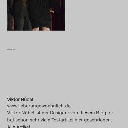
Das Theatertreffen-Blog
2014
Das Theatertreffen-Blog
2015
–––
Das Theatertreffen-Blog
2016
Das Theatertreffen-Blog
2017
Viktor Nübel
www.lieberungewoehnlich.de
Das Theatertreffen-Blog
Viktor Nübel ist der Designer von diesem Blog. er
hat schon sehr viele Testartikel hier geschrieben.
2018
Alle Artikel