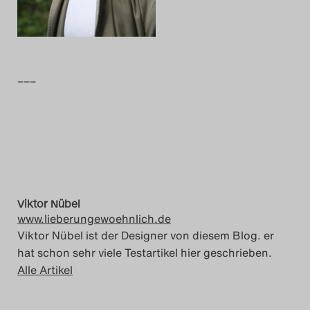
Das Theatertreffen-Blog
2014
–––
Das Theatertreffen-Blog
2015
Das Theatertreffen-Blog
2016
Viktor Nübel
Das Theatertreffen-Blog
www.lieberungewoehnlich.de
2017
Viktor Nübel ist der Designer von diesem Blog. er
hat schon sehr viele Testartikel hier geschrieben.
Das Theatertreffen-Blog
Alle Artikel
2018