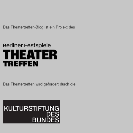
Das Theatertreffen-Blog
2023
Das Theatertreffen-Blog ist ein Projekt des
Das Theatertreffen-Blog
2024
Das Theatertreffen-Blog
2025
Das Theatertreffen wird gefördert durch die
Das Theatertreffen-Blog
Archiv
Impressum
Nutzungsbedingungen