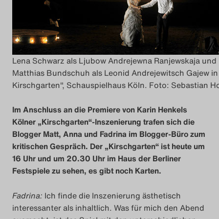
Das Theatertreffen-Blo
2014
Lena Schwarz als Ljubow Andrejewna Ranjewskaja und
Das Theatertreffen-Blo
Matthias Bundschuh als Leonid Andrejewitsch Gajew in
2015
Kirschgarten", Schauspielhaus Köln. Foto: Sebastian 
Das Theatertreffen-Blo
Im Anschluss an die Premiere von Karin Henkels
Kölner „Kirschgarten“-Inszenierung trafen sich die
2016
Blogger Matt, Anna und Fadrina im Blogger-Büro zum
kritischen Gespräch. Der „Kirschgarten“ ist heute um
Das Theatertreffen-Blo
16 Uhr und um 20.30 Uhr im Haus der Berliner
2017
Festspiele zu sehen, es gibt noch Karten.
Das Theatertreffen-Blo
Fadrina:
Ich finde die Inszenierung ästhetisch
interessanter als inhaltlich. Was für mich den Abend
2018