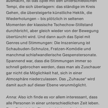
ausmacht, ist das Spiel mit den unterschiedlichen
Tempi, die sich überlagern: das ständige im Kreis
Das Theatertreffen-Blo
Gehen, die übersteigerte künstliche Hektik, die
2018 Alumni
Wiederholungen – bis plötzlich in seltenen
Momenten der klassische Tschechow-Stillstand
Das Theatertreffen-Blo
durchbricht, aber gleich wieder von der Bewegung
übertüncht wird. Und dann auch das Spiel mit
2019
Genres und Stimmungen: Die Inszenierung ist
Schaubuden-Schnulze, Fratzen-Komödie und
Das Theatertreffen-Blo
manchmal schlafwandlerische Gespenstersonate.
2020
Spannend war, dass die Stimmungen immer so
schnell gebrochen werden, dass man als Zuschauer
Das Theatertreffen-Blo
gar nicht die Möglichkeit hat, sich in einer
Atmosphäre niederzulassen. Das „Zuhause“ wird
2021
damit auch auf dieser Ebene verunmöglicht.
Das Theatertreffen-Blo
Anna:
Also ich finde es vor allem interessant, dass
2022
alle Personen in einer unterschiedlichen Zeit leben.