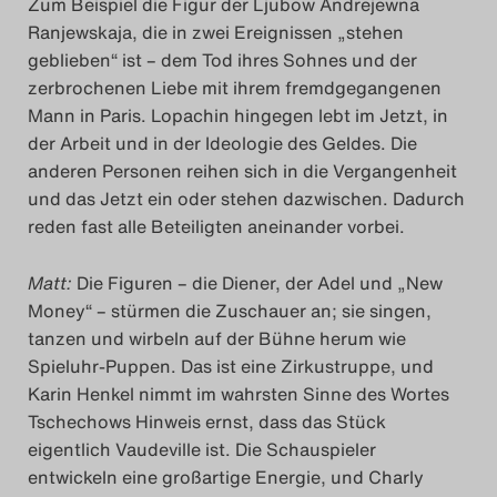
Zum Beispiel die Figur der Ljubow Andrejewna
Das Theatertreffen-Blo
Ranjewskaja, die in zwei Ereignissen „stehen
geblieben“ ist – dem Tod ihres Sohnes und der
2023
zerbrochenen Liebe mit ihrem fremdgegangenen
Mann in Paris. Lopachin hingegen lebt im Jetzt, in
Das Theatertreffen-Blo
der Arbeit und in der Ideologie des Geldes. Die
2024
anderen Personen reihen sich in die Vergangenheit
und das Jetzt ein oder stehen dazwischen. Dadurch
Das Theatertreffen-Blo
reden fast alle Beteiligten aneinander vorbei.
2025
Matt:
Die Figuren – die Diener, der Adel und „New
Money“ – stürmen die Zuschauer an; sie singen,
Das Theatertreffen-Blo
tanzen und wirbeln auf der Bühne herum wie
Archiv
Spieluhr-Puppen. Das ist eine Zirkustruppe, und
Karin Henkel nimmt im wahrsten Sinne des Wortes
Impressum
Tschechows Hinweis ernst, dass das Stück
eigentlich Vaudeville ist. Die Schauspieler
Nutzungsbedingungen
entwickeln eine großartige Energie, und Charly