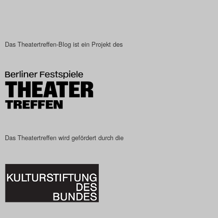
Das Theatertreffen-Blog
2023
Das Theatertreffen-Blog ist ein Projekt des
Das Theatertreffen-Blog
2024
Das Theatertreffen-Blog
2025
Das Theatertreffen wird gefördert durch die
Das Theatertreffen-Blog
Archiv
Impressum
Nutzungsbedingungen