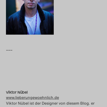
Das Theatertreffen-Blog
2014
Das Theatertreffen-Blog
2015
–––
Das Theatertreffen-Blog
2016
Das Theatertreffen-Blog
2017
Viktor Nübel
Das Theatertreffen-Blog
www.lieberungewoehnlich.de
2018
Viktor Nübel ist der Designer von diesem Blog. er