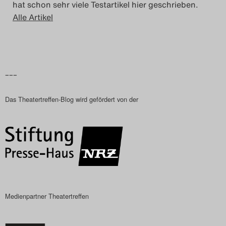
hat schon sehr viele Testartikel hier geschrieben.
Das Theatertreffen-Blog
Alle Artikel
2018 Alumni
Das Theatertreffen-Blog
–––
2019
Das Theatertreffen-Blog wird gefördert von der
Das Theatertreffen-Blog
2020
Das Theatertreffen-Blog
2021
Das Theatertreffen-Blog
Medienpartner Theatertreffen
2022