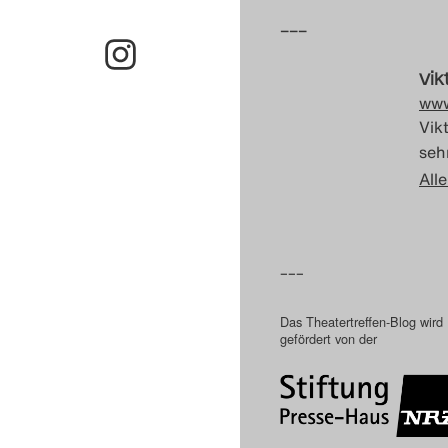
–––
Vik
www
Vik
sehr
Alle
–––
Das Theatertreffen-Blog wird
gefördert von der