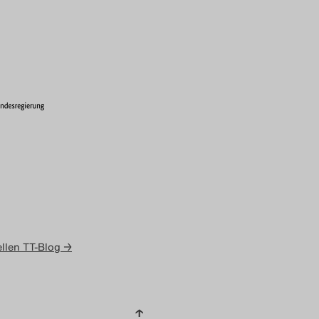
llen TT-Blog →
↑