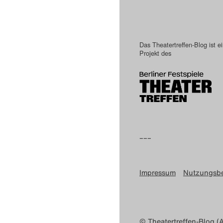
Das Theatertreffen-Blog ist e
Projekt des
–––
Impressum
Nutzungsb
© Theatertreffen-Blog (A