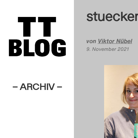
stuecke
von
Viktor Nübel
9. November 2021
– ARCHIV –