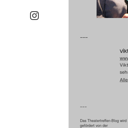
–––
Vik
www
Vik
sehr
Alle
–––
Das Theatertreffen-Blog wird
gefördert von der