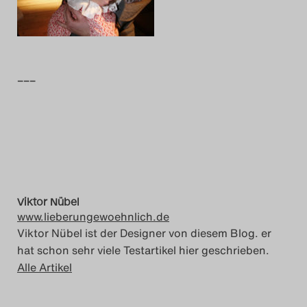
Das Theatertreffen-Blo
2014
–––
Das Theatertreffen-Blo
2015
Das Theatertreffen-Blo
2016
Viktor Nübel
Das Theatertreffen-Blo
www.lieberungewoehnlich.de
2017
Viktor Nübel ist der Designer von diesem Blog. er
hat schon sehr viele Testartikel hier geschrieben.
Das Theatertreffen-Blo
Alle Artikel
2018