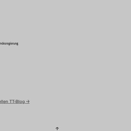
llen TT-Blog →
↑