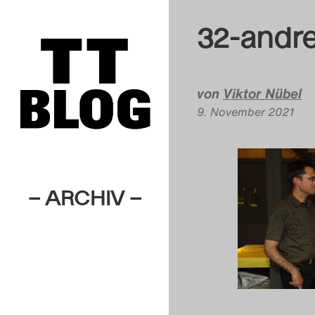
32-andre
von
Viktor Nübel
9. November 2021
– ARCHIV –