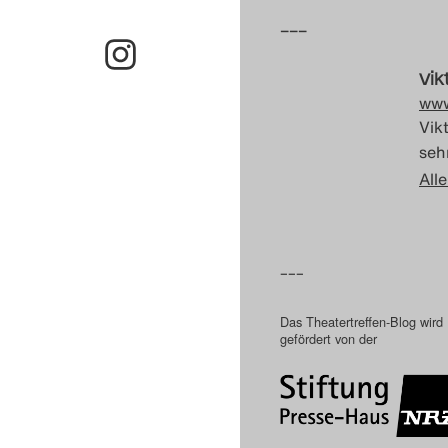
–––
Vik
www
Vik
sehr
Alle
–––
Das Theatertreffen-Blog wird
gefördert von der