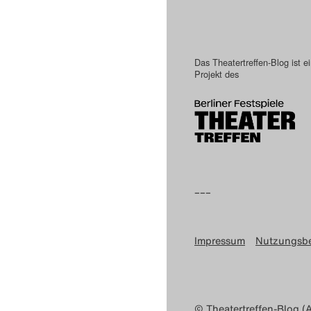
Das Theatertreffen-Blog ist e
Projekt des
–––
Impressum
Nutzungsb
© Theatertreffen-Blog (A