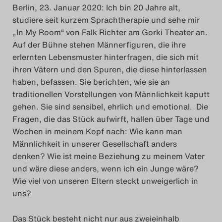
Berlin, 23. Januar 2020: Ich bin 20 Jahre alt,
Das Theatertreffen-Blog
studiere seit kurzem Sprachtherapie und sehe mir
2023
„In My Room“ von Falk Richter am Gorki Theater an.
Auf der Bühne stehen Männerfiguren, die ihre
Das Theatertreffen-Blog
erlernten Lebensmuster hinterfragen, die sich mit
ihren Vätern und den Spuren, die diese hinterlassen
2024
haben, befassen. Sie berichten, wie sie an
traditionellen Vorstellungen von Männlichkeit kaputt
Das Theatertreffen-Blog
gehen. Sie sind sensibel, ehrlich und emotional. Die
2025
Fragen, die das Stück aufwirft, hallen über Tage und
Wochen in meinem Kopf nach: Wie kann man
Das Theatertreffen-Blog
Männlichkeit in unserer Gesellschaft anders
denken? Wie ist meine Beziehung zu meinem Vater
Archiv
und wäre diese anders, wenn ich ein Junge wäre?
Wie viel von unseren Eltern steckt unweigerlich in
Impressum
uns?
Nutzungsbedingungen
Das Stück besteht nicht nur aus zweieinhalb