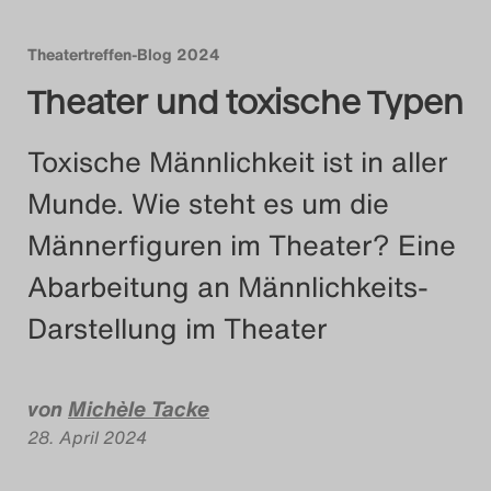
Das Theatertreffen-Blog
Theatertreffen-Blog 2024
2018 Alumni
Theater und toxische Typen
Das Theatertreffen-Blog
Toxische Männlichkeit ist in aller
2019
Munde. Wie steht es um die
Das Theatertreffen-Blog
Männerfiguren im Theater? Eine
2020
Abarbeitung an Männlichkeits-
Darstellung im Theater
Das Theatertreffen-Blog
2021
von
Michèle Tacke
Das Theatertreffen-Blog
28. April 2024
2022