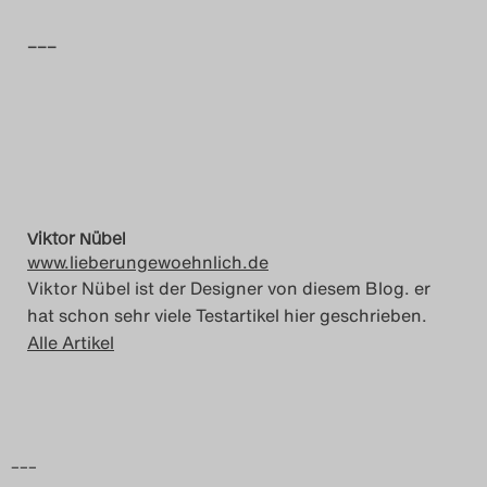
Das Theatertreffen-Blog
–––
2014
Das Theatertreffen-Blog
2015
Das Theatertreffen-Blog
Viktor Nübel
www.lieberungewoehnlich.de
2016
Viktor Nübel ist der Designer von diesem Blog. er
hat schon sehr viele Testartikel hier geschrieben.
Das Theatertreffen-Blog
Alle Artikel
2017
Das Theatertreffen-Blog
2018
–––