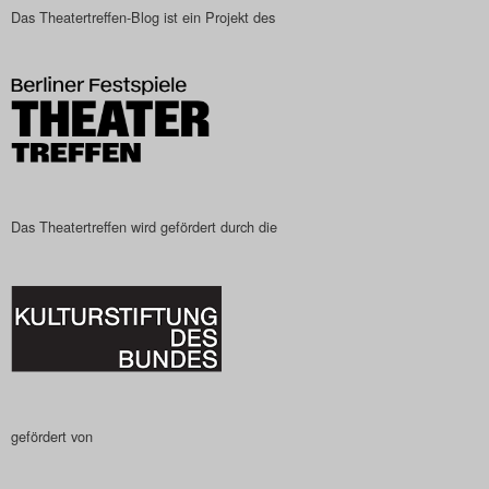
Das Theatertreffen-Blog ist ein Projekt des
Das Theatertreffen-Blog
2023
Das Theatertreffen-Blog
2024
Das Theatertreffen-Blog
Das Theatertreffen wird gefördert durch die
2025
Das Theatertreffen-Blog
Archiv
Impressum
gefördert von
Nutzungsbedingungen