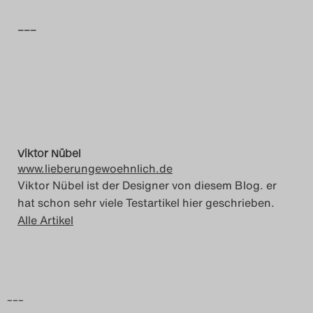
Das Theatertreffen-Blog
–––
2014
Das Theatertreffen-Blog
2015
Das Theatertreffen-Blog
Viktor Nübel
www.lieberungewoehnlich.de
2016
Viktor Nübel ist der Designer von diesem Blog. er
hat schon sehr viele Testartikel hier geschrieben.
Das Theatertreffen-Blog
Alle Artikel
2017
Das Theatertreffen-Blog
2018
–––