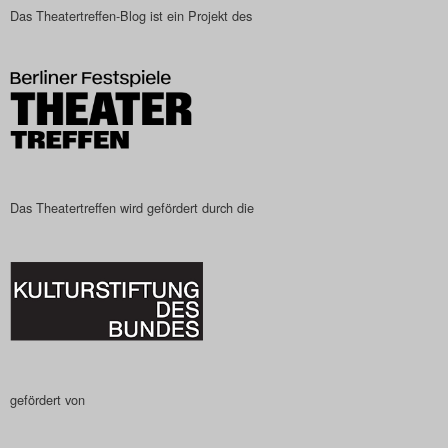
Das Theatertreffen-Blog ist ein Projekt des
Das Theatertreffen-Blog
2023
Das Theatertreffen-Blog
2024
Das Theatertreffen-Blog
Das Theatertreffen wird gefördert durch die
2025
Das Theatertreffen-Blog
Archiv
Impressum
gefördert von
Nutzungsbedingungen