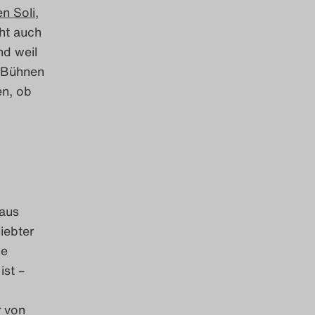
n Soli,
eht auch
nd weil
n Bühnen
en, ob
 aus
iebter
ie
ist –
r von