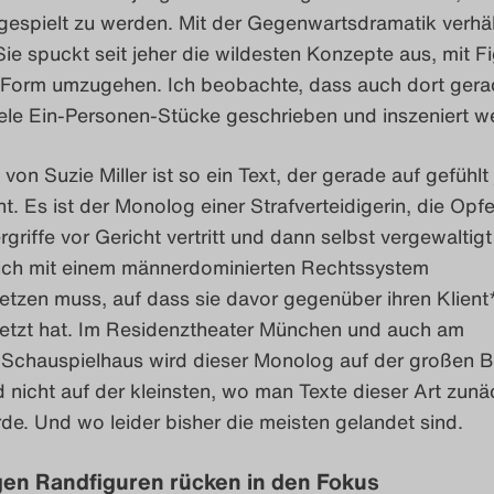
gespielt zu werden. Mit der Gegenwartsdramatik verhäl
Sie spuckt seit jeher die wildesten Konzepte aus, mit F
Form umzugehen. Ich beobachte, dass auch dort gera
iele Ein-Personen-Stücke geschrieben und inszeniert w
 von Suzie Miller ist so ein Text, der gerade auf gefühl
ht. Es ist der Monolog einer Strafverteidigerin, die Opfe
rgriffe vor Gericht vertritt und dann selbst vergewaltigt
ich mit einem männerdominierten Rechtssystem
etzen muss, auf dass sie davor gegenüber ihren Klient
setzt hat. Im Residenztheater München und auch am
 Schauspielhaus wird dieser Monolog auf der großen 
d nicht auf der kleinsten, wo man Texte dieser Art zunä
e. Und wo leider bisher die meisten gelandet sind.
gen Randfiguren rücken in den Fokus