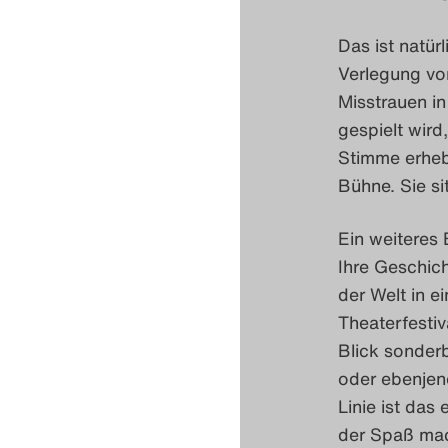
Das ist natür
Verlegung vo
Misstrauen in
gespielt wird
Stimme erhebt
Bühne. Sie si
Ein weiteres 
Ihre Geschich
der Welt in e
Theaterfestiv
Blick sonder
oder ebenjene
Linie ist das
der Spaß mach