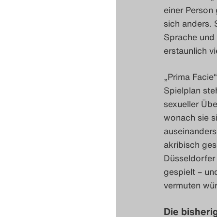
einer Person 
sich anders. 
Sprache und 
erstaunlich v
„Prima Facie“
Spielplan ste
sexueller Übe
wonach sie s
auseinanders
akribisch ge
Düsseldorfer
gespielt – un
vermuten würd
Die bisheri