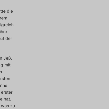
tte die
inem
lgreich
ihre
uf der
en Jeß.
ng mit
n
ersten
inne
erster
e hat,
h was zu