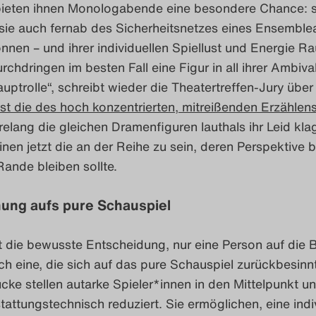
 bieten ihnen Monologabende eine besondere Chance: s
 sie auch fernab des Sicherheitsnetzes eines Ensembl
nen – und ihrer individuellen Spiellust und Energie R
rchdringen im besten Fall eine Figur in all ihrer Ambiva
uptrolle“, schreibt wieder die Theatertreffen-Jury über
ist die des hoch konzentrierten, mitreißenden Erzählens
lang die gleichen Dramenfiguren lauthals ihr Leid kla
inen jetzt die an der Reihe zu sein, deren Perspektive b
ande bleiben sollte.
ung aufs pure Schauspiel
st die bewusste Entscheidung, nur eine Person auf die
uch eine, die sich auf das pure Schauspiel zurückbesinnt
ke stellen autarke Spieler*innen in den Mittelpunkt un
tattungstechnisch reduziert. Sie ermöglichen, eine indi