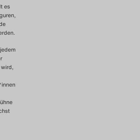
t es
iguren,
de
erden.
t jedem
r
 wird,
*innen
Bühne
chst