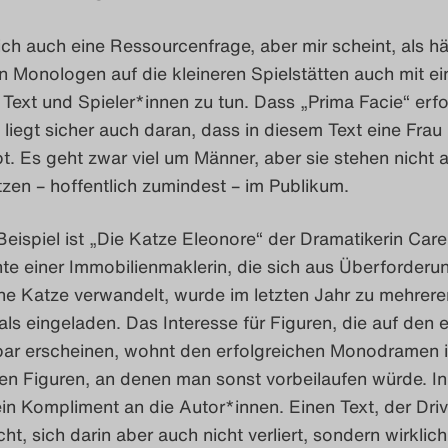
lich auch eine Ressourcenfrage, aber mir scheint, als hä
n Monologen auf die kleineren Spielstätten auch mit e
 Text und Spieler*innen zu tun. Dass „Prima Facie“ erfo
, liegt sicher auch daran, dass in diesem Text eine Frau 
. Es geht zwar viel um Männer, aber sie stehen nicht a
tzen – hoffentlich zumindest – im Publikum.
Beispiel ist „Die Katze Eleonore“ der Dramatikerin Car
te einer Immobilienmaklerin, die sich aus Überforderu
ine Katze verwandelt, wurde im letzten Jahr zu mehrere
als eingeladen. Das Interesse für Figuren, die auf den 
bar erscheinen, wohnt den erfolgreichen Monodramen 
n Figuren, an denen man sonst vorbeilaufen würde. In 
 ein Kompliment an die Autor*innen. Einen Text, der Driv
t, sich darin aber auch nicht verliert, sondern wirklic