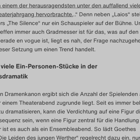
n einem der herausragendsten unter den auffallend viele
eaterjahrgang hervorbrachte.
..“ Denn neben „Laios“ st
ers „The Silence“ nur ein Schauspieler auf der Bühne. U
reffen immer auch Gradmesser ist für das, was auf de
erade en vogue ist, liegt es nah, der Frage nachzugeh
ieser Setzung um einen Trend handelt.
 viele Ein-Personen-Stücke in der
sdramatik
en Dramenkanon ergibt sich die Anzahl der Spielenden
 einem Theaterabend zugrunde liegt. Seit es immer bel
u dramatisieren, kann die Verdichtung auf eine Figur d
equenz sein, wenn eine Figur zentral für die Handlung 
r ist es auch als ein Ensembleabend. So lädt Goethes
ie Leiden des jungen Werther“ regelrecht dazu ein, nu