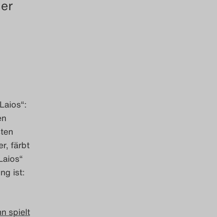
 er
Laios“:
en
sten
r, färbt
Laios“
ng ist:
n spielt