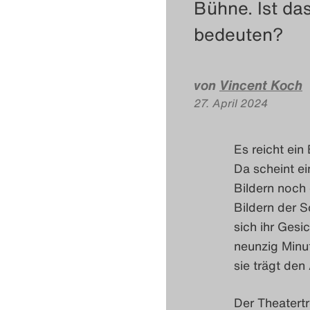
Bühne. Ist da
bedeuten?
von
Vincent Koch
27. April 2024
Es reicht ein
Da scheint ei
Bildern noch 
Bildern der S
sich ihr Gesi
neunzig Minut
sie trägt den
Der Theatertr