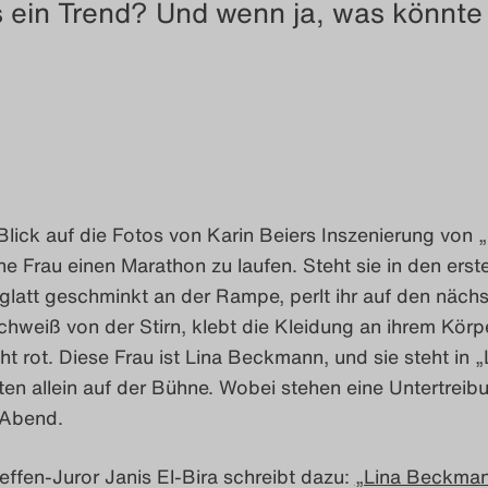
s ein Trend? Und wenn ja, was könnte
 Blick auf die Fotos von Karin Beiers Inszenierung von „
ne Frau einen Marathon zu laufen. Steht sie in den erst
glatt geschminkt an der Rampe, perlt ihr auf den näch
chweiß von der Stirn, klebt die Kleidung an ihrem Körpe
cht rot. Diese Frau ist Lina Beckmann, und sie steht in „
en allein auf der Bühne. Wobei stehen eine Untertreibu
 Abend.
effen-Juror Janis El-Bira schreibt dazu:
„Lina Beckman