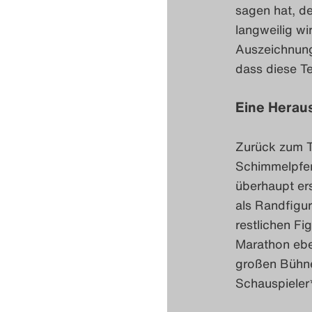
sagen hat, de
langweilig wi
Auszeichnung 
dass diese T
Eine Herau
Zurück zum Th
Schimmelpfen
überhaupt ers
als Randfigu
restlichen Fi
Marathon ebe
großen Bühne,
Schauspieler*