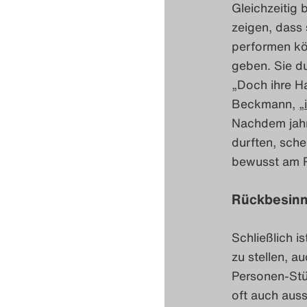
Gleichzeitig
zeigen, dass
performen kön
geben. Sie du
„Doch ihre Ha
Beckmann,
„
Nachdem jahre
durften, sche
bewusst am R
Rückbesinn
Schließlich i
zu stellen, a
Personen-Stüc
oft auch auss