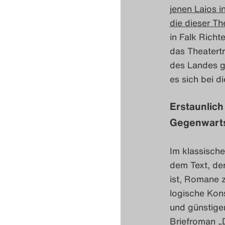
jenen Laios i
die dieser Th
in Falk Richt
das Theatert
des Landes g
es sich bei d
Erstaunlich
Gegenwart
Im klassisch
dem Text, der
ist, Romane z
logische Kons
und günstige
Briefroman „D