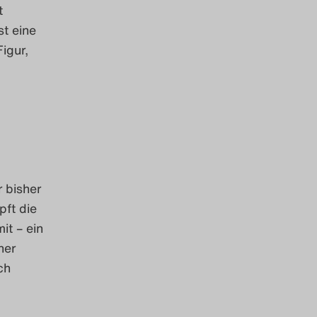
t
st eine
igur,
r bisher
pft die
it – ein
ner
ch