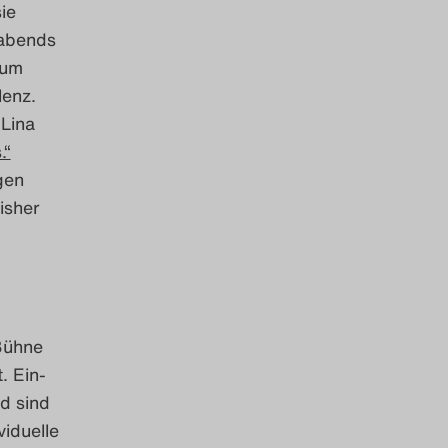
ie
eabends
aum
lenz.
 Lina
.“
gen
isher
 Bühne
. Ein-
d sind
viduelle