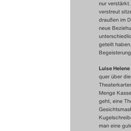
nur verstärkt
verstreut sit
draußen im D
neue Beziehu
unterschiedli
geteilt haben
Begeisterung
Luise Helene 
quer über di
Theaterkarten
Menge Kassenz
geht, eine Th
Gesichtsmaske
Kugelschreibe
man eine gute