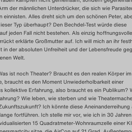
Arm der männlichen Unterdrücker, die sich wie Parasite
n einnisten. Alles dreht sich um den schönen Peter, ab
 dieser Typ überhaupt? Den Bechdel-Test würde diese
auf jeden Fall nicht bestehen. Als einzig hoffnungsvolle
verrückt erklärte Großmutter auf. Ich will mich an ihr fest
it in der absoluten Unfreiheit und der Lebensfreude g
enen Welt.
Was ist noch Theater? Braucht es den realen Körper i
e, braucht es den Moment Unwiederholbarkeit einer
s kollektive Erfahrung, also braucht es ein Publikum? 
rfahrung? Wie leben, wie sterben und wie Theatermache
Zukunftszukunft? Ich könnte diese Aneinanderreihung
nge fortführen. Ich stelle mir vor, wie ich in 30 Jahren 
ividualisierten 15 Quadratmeter-Wohnraumzelle einer KI
persmartcity sitze, die AirCon auf 21 Grad, Außentemp