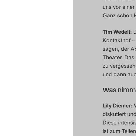
uns vor einer
Ganz schön ki
Tim Wedell:
D
Kontakthof – 
sagen, der Ab
Theater. Das
zu vergessen
und dann auch
Was nimmst
Lily Diemer:
W
diskutiert un
Diese intensi
ist zum Teil