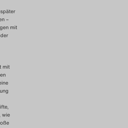
 später
en –
gen mit
nder
t mit
fen
eine
rung
fte,
, wie
roße