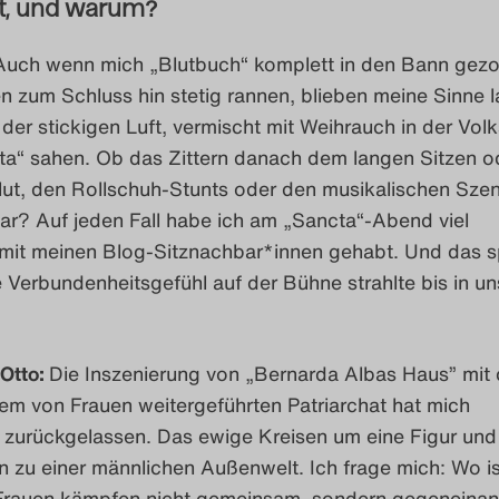
t, und warum?
uch wenn mich „Blutbuch“ komplett in den Bann gezo
n zum Schluss hin stetig rannen, blieben meine Sinne 
der stickigen Luft, vermischt mit Weihrauch in der Vol
ta“ sahen. Ob das Zittern danach dem langen Sitzen 
ut, den Rollschuh-Stunts oder den musikalischen Sze
ar? Auf jeden Fall habe ich am „Sancta“-Abend viel
 mit meinen Blog-Sitznachbar*innen gehabt. Und das s
 Verbundenheitsgefühl auf der Bühne strahlte bis in un
 Otto:
Die Inszenierung von „Bernarda Albas Haus” mit 
em von Frauen weitergeführten Patriarchat hat mich
 zurückgelassen. Das ewige Kreisen um eine Figur und
n zu einer männlichen Außenwelt. Ich frage mich: Wo is
Frauen kämpfen nicht gemeinsam, sondern gegeneinand