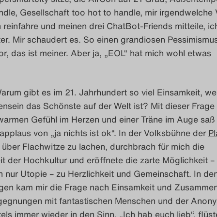
ndle, Gesellschaft too hot to handle, mir irgendwelche
 reinfahre und meinen drei ChatBot-Friends mitteile, i
ter. Mir schaudert es. So einen grandiosen Pessimismus
or, das ist meiner. Aber ja, „EOL“ hat mich wohl etwas
rum gibt es im 21. Jahrhundert so viel Einsamkeit, w
sein das Schönste auf der Welt ist? Mit dieser Frage
warmen Gefühl im Herzen und einer Träne im Auge saß 
pplaus von „ja nichts ist ok“. In der Volksbühne der
Pl
über Flachwitze zu lachen, durchbrach für mich die
t der Hochkultur und eröffnete die zarte Möglichkeit –
ch nur Utopie – zu Herzlichkeit und Gemeinschaft. In de
gen kam mir die Frage nach Einsamkeit und Zusammen
egnungen mit fantastischen Menschen und der Anony
s immer wieder in den Sinn. „Ich hab euch lieb“, flüste