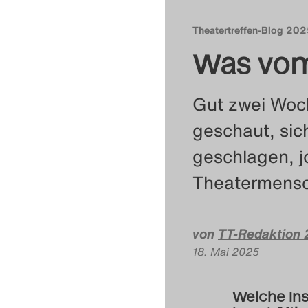
Theatertreffen-Blog 20
Was vom 
Gut zwei Woc
geschaut, sic
geschlagen, jo
Theatermensch
von
TT-Redaktion
18. Mai 2025
Welche Ins