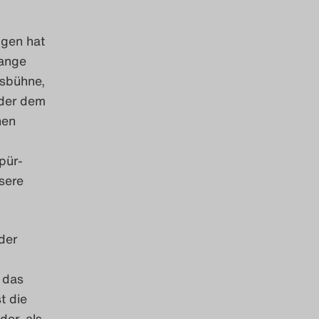
gen hat
lange
ksbühne,
oder dem
nen
pür-
sere
der
 das
t die
er, als