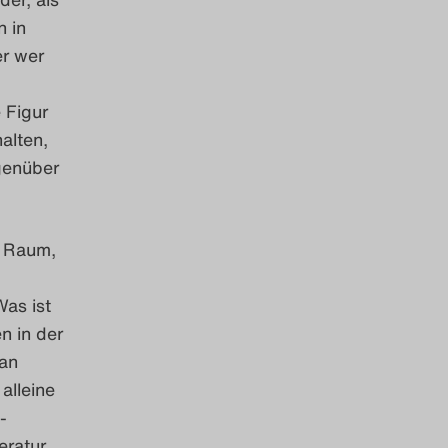
n in
er wer
 Figur
halten,
egenüber
m Raum,
Was ist
n in der
 an
alleine
-
eratur