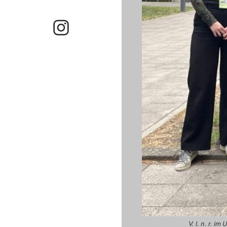
V. l. n. r. i