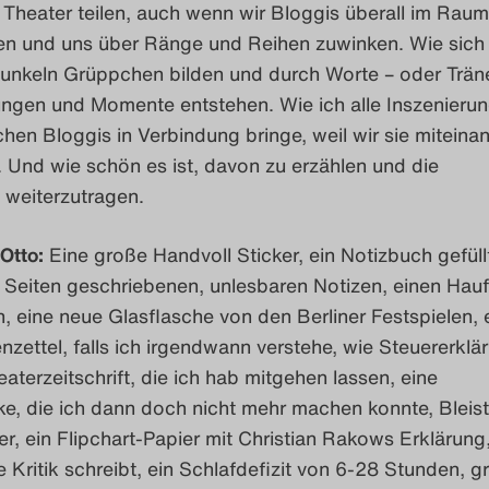
. Theater teilen, auch wenn wir Bloggis überall im Raum
zen und uns über Ränge und Reihen zuwinken. Wie sich
unkeln Grüppchen bilden und durch Worte – oder Trän
ngen und Momente entstehen. Wie ich alle Inszenierun
chen Bloggis in Verbindung bringe, weil wir sie miteina
. Und wie schön es ist, davon zu erzählen und die
 weiterzutragen.
Otto:
Eine große Handvoll Sticker, ein Notizbuch gefüll
e Seiten geschriebenen, unlesbaren Notizen, einen Hau
, eine neue Glasflasche von den Berliner Festspielen, 
ettel, falls ich irgendwann verstehe, wie Steuererklä
eaterzeitschrift, die ich hab mitgehen lassen, eine
, die ich dann doch nicht mehr machen konnte, Bleisti
r, ein Flipchart-Papier mit Christian Rakows Erklärung
 Kritik schreibt, ein Schlafdefizit von 6-28 Stunden, g