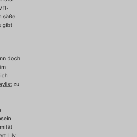
 VR-
ch säße
 gibt
enn doch
 im
ich
aylist
zu
n
sein
mität
rt Lily