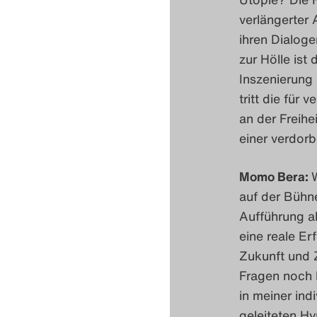
verlängerter 
ihren Dialoge
zur Hölle ist
Inszenierung 
tritt die für 
an der Freihe
einer verdorb
Momo Bera:
auf der Bühn
Aufführung al
eine reale E
Zukunft und 
Fragen noch la
in meiner ind
geleiteten Hy