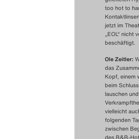
too hot to ha
Kontaktlinsen
jetzt im Thea
„EOL“ nicht v
beschäftigt.
Ole Zeitler:
Wa
das Zusammen
Kopf, einem 
beim Schlussa
lauschen und 
Verkrampfthei
vielleicht au
folgenden Ta
zwischen Beg
des B&B-Hotel