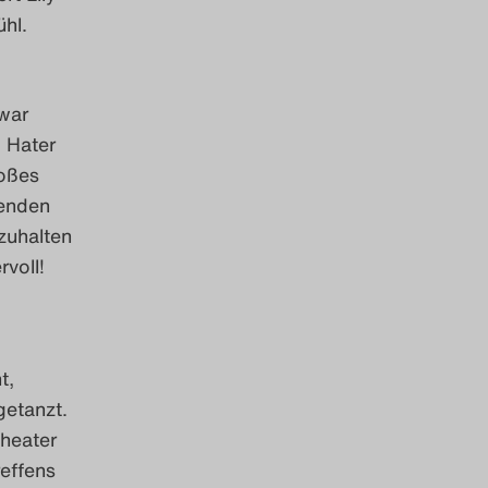
hl.
 war
! Hater
roßes
senden
zuhalten
rvoll!
t,
getanzt.
Theater
effens