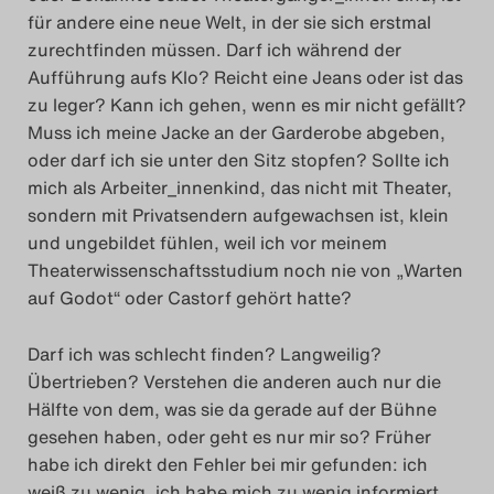
für andere eine neue Welt, in der sie sich erstmal
Das Theatertreffen-Blog
zurechtfinden müssen. Darf ich während der
2023
Aufführung aufs Klo? Reicht eine Jeans oder ist das
zu leger? Kann ich gehen, wenn es mir nicht gefällt?
Das Theatertreffen-Blog
Muss ich meine Jacke an der Garderobe abgeben,
oder darf ich sie unter den Sitz stopfen? Sollte ich
2024
mich als Arbeiter_innenkind, das nicht mit Theater,
sondern mit Privatsendern aufgewachsen ist, klein
Das Theatertreffen-Blog
und ungebildet fühlen, weil ich vor meinem
2025
Theaterwissenschaftsstudium noch nie von „Warten
auf Godot“ oder Castorf gehört hatte?
Das Theatertreffen-Blog
Darf ich was schlecht finden? Langweilig?
Archiv
Übertrieben? Verstehen die anderen auch nur die
Hälfte von dem, was sie da gerade auf der Bühne
Impressum
gesehen haben, oder geht es nur mir so? Früher
habe ich direkt den Fehler bei mir gefunden: ich
Nutzungsbedingungen
weiß zu wenig, ich habe mich zu wenig informiert,