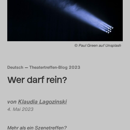
Das Theatertreffen-Blog
2014
Das Theatertreffen-Blog
© Paul Green auf Unsplash
2015
Das Theatertreffen-Blog
Deutsch
Theatertreffen-Blog 2023
2016
Wer darf rein?
Das Theatertreffen-Blog
2017
von
Klaudia Lagozinski
4. Mai 2023
Das Theatertreffen-Blog
2018
Mehr als ein Szenetreffen?