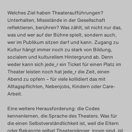
Das Theatertreffen-Blog
Welches Ziel haben Theateraufführungen?
2018 Alumni
Unterhalten, Missstände in der Gesellschaft
reflektieren, berühren? Was zählt, ist nicht nur das,
was und wer auf der Bühne spielt, sondern auch,
Das Theatertreffen-Blog
wer im Publikum sitzen darf und kann. Zugang zu
2019
Kultur hängt immer noch zu stark von Bildung,
sozialem und kulturellem Hintergrund ab. Denn
Das Theatertreffen-Blog
weder kann sich jede_r ein Ticket für einen Platz im
2020
Theater leisten noch hat jede_r die Zeit, einen
Abend zu opfern – für viele kollidiert das mit
Alltagspflichten, Nebenjobs, Kindern oder Care-
Das Theatertreffen-Blog
Arbeit.
2021
Eine weitere Herausforderung: die Codes
Das Theatertreffen-Blog
kennenlernen, die Sprache des Theaters. Was für
2022
die einen Selbstverständlichkeit ist, weil die Eltern
oder Bekannte selbst Theatergänger_innen sind, ist