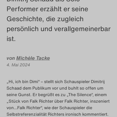
Performer erzählt er seine
Das Theatertreffen-Blog
Geschichte, die zugleich
2018 Alumni
persönlich und verallgemeinerbar
Das Theatertreffen-Blog
ist.
2019
Das Theatertreffen-Blog
von
Michèle Tacke
2020
4. Mai 2024
Das Theatertreffen-Blog
„Hi, ich bin Dimi“ – stellt sich Schauspieler Dimitrij
2021
Schaad dem Publikum vor und buhlt so offen um
seine Gunst. Er begrüßt es zu „The Silence“, einem
Das Theatertreffen-Blog
„Stück von Falk Richter über Falk Richter, inszeniert
von…Falk Richter“, wie der Schauspieler die
2022
Selbstreferenzialität Richters ironisch kommentiert.