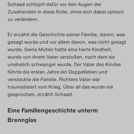
Schaad schlüpft dafür vor den Augen der
Das Theatertreffen-Blog
Zusehenden in diese Rolle, ohne sich dabei optisch
2023
zu verändern.
Das Theatertreffen-Blog
Er erzählt die Geschichte seiner Familie, davon, was
gesagt wurde und vor allem davon, was nicht gesagt
2024
wurde. Seine Mutter hatte eine harte Kindheit,
wurde von ihrem Vater verstoßen, nach dem sie
Das Theatertreffen-Blog
unehelich schwanger wurde. Der Vater des Kindes
2025
führte die ersten Jahre ein Doppelleben und
versteckte die Familie. Richters Vater war
Das Theatertreffen-Blog
traumatisiert vom Krieg. Über all das wurde nie
gesprochen, erzählt Schaad.
Archiv
Eine Familiengeschichte unterm
Impressum
Brennglas
Nutzungsbedingungen