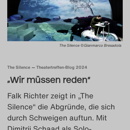
Das Theatertreffen-Blog
2014
Das Theatertreffen-Blog
The Silence ©Gianmarco Bresadola
2015
Das Theatertreffen-Blog
The Silence
Theatertreffen-Blog 2024
2016
„Wir müssen reden“
Das Theatertreffen-Blog
Falk Richter zeigt in „The
2017
Silence“ die Abgründe, die sich
Das Theatertreffen-Blog
durch Schweigen auftun. Mit
2018
Dimitrij Schaad als Solo-