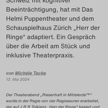
Schweiz mit kognitiver
Das Theatertreffen-Blog
Beeinträchtigung, hat mit Das
2018 Alumni
Helmi Puppentheater und dem
Schauspielhaus Zürich „Herr der
Das Theatertreffen-Blog
Ringe“ adaptiert. Ein Gespräch
2019
über die Arbeit am Stück und
Das Theatertreffen-Blog
inklusive Theaterpraxis.
2020
Das Theatertreffen-Blog
von
Michèle Tacke
13. Mai 2024
2021
Das Theatertreffen-Blog
Der Theaterabend „Riesenhaft in Mittelerde
™
“
wurde in der Regie von vier Regisseuren erarbeitet,
2022
der auf J.R.R Tolkiens „Herr der Ringe“ basiert und