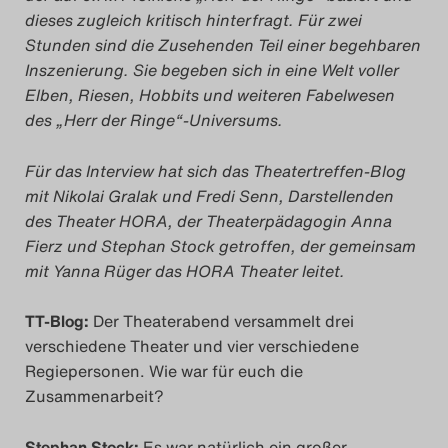
dieses zugleich kritisch hinterfragt. Für zwei
Das Theatertreffen-Blog
Stunden sind die Zusehenden Teil einer begehbaren
2023
Inszenierung. Sie begeben sich in eine Welt voller
Elben, Riesen, Hobbits und weiteren Fabelwesen
Das Theatertreffen-Blog
des „Herr der Ringe“-Universums.
2024
Für das Interview hat sich das Theatertreffen-Blog
mit Nikolai Gralak und Fredi Senn, Darstellenden
Das Theatertreffen-Blog
des Theater HORA, der Theaterpädagogin Anna
2025
Fierz und Stephan Stock getroffen, der gemeinsam
mit Yanna Rüger das HORA Theater leitet.
Das Theatertreffen-Blog
TT-Blog:
Der Theaterabend versammelt drei
Archiv
verschiedene Theater und vier verschiedene
Regiepersonen. Wie war für euch die
Impressum
Zusammenarbeit?
Nutzungsbedingungen
Stephan Stock:
Es war natürlich ein großer