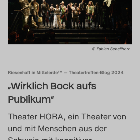
Das Theatertreffen-Blog
2014
Das Theatertreffen-Blog
© Fabian Schellhorn
2015
Das Theatertreffen-Blog
Riesenhaft in Mittelerde™
Theatertreffen-Blog 2024
2016
„Wirklich Bock aufs
Das Theatertreffen-Blog
Publikum“
2017
Theater HORA, ein Theater von
Das Theatertreffen-Blog
und mit Menschen aus der
2018